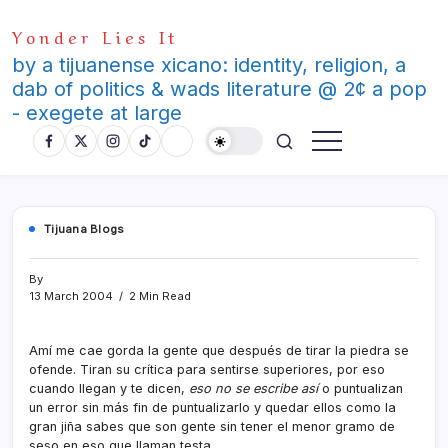
Skip
Yonder Lies It
to
content
by a tijuanense xicano: identity, religion, a
dab of politics & wads literature @ 2¢ a pop
- exegete at large
Tijuana Blogs
By
13 March 2004
2 Min Read
Amí­ me cae gorda la gente que después de tirar la piedra se
ofende. Tiran su crí­tica para sentirse superiores, por eso
cuando llegan y te dicen,
eso no se escribe así­
o puntualizan
un error sin más fin de puntualizarlo y quedar ellos como la
gran jiña sabes que son gente sin tener el menor gramo de
seso en eso que llaman testa.