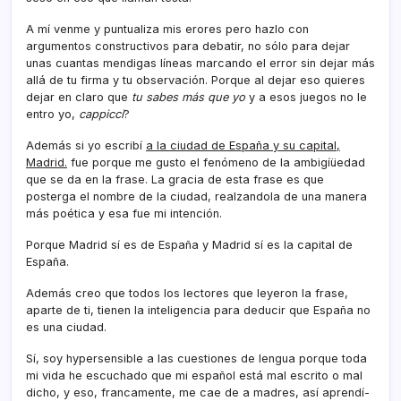
A mí­ venme y puntualiza mis erores pero hazlo con
argumentos constructivos para debatir, no sólo para dejar
unas cuantas mendigas lí­neas marcando el error sin dejar más
allá de tu firma y tu observación. Porque al dejar eso quieres
dejar en claro que
tu sabes más que yo
y a esos juegos no le
entro yo,
cappicci
?
Además si yo escribí­
a la ciudad de España y su capital,
Madrid.
fue porque me gusto el fenómeno de la ambigíüedad
que se da en la frase. La gracia de esta frase es que
posterga el nombre de la ciudad, realzandola de una manera
más poética y esa fue mi intención.
Porque Madrid sí­ es de España y Madrid sí­ es la capital de
España.
Además creo que todos los lectores que leyeron la frase,
aparte de ti, tienen la inteligencia para deducir que España no
es una ciudad.
Sí­, soy hypersensible a las cuestiones de lengua porque toda
mi vida he escuchado que mi español está mal escrito o mal
dicho, y eso, francamente, me cae de a madres, así­ aprendí­