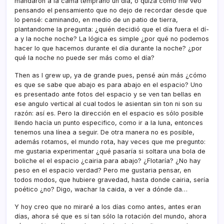
mandaron a la cama temprano un dí­a, o quizá como me veo
pensando el pensamiento que no dejo de recordar desde que
lo pensé: caminando, en medio de un patio de tierra,
plantandome la pregunta: ¿quién decidió que el dí­a fuera el dí­
a y la noche noche? La lógica es simple ¿por qué no podemos
hacer lo que hacemos durante el dí­a durante la noche? ¿por
qué la noche no puede ser más como el dí­a?
Then as I grew up, ya de grande pues, pensé aún más ¿cómo
es que se sabe que abajo es para abajo en el espacio? Uno
es presentado ante fotos del espacio y se ven tan bellas en
ese angulo vertical al cual todos le asientan sin ton ni son su
razón: así­ es. Pero la dirección en el espacio es sólo posible
llendo hací­a un punto especifico, como ir a la luna, entonces
tenemos una lí­nea a seguir. De otra manera no es posible,
además rotamos, el mundo rota, hay veces que me pregunto:
me gustaria experimentar ¿qué pasarí­a si soltara una bola de
boliche el el espacio ¿cairia para abajo? ¿Flotarí­a? ¿No hay
peso en el espacio verdad? Pero me gustaria pensar, en
todos modos, que hubiere gravedad, hasta donde cairia, serí­a
poético ¿no? Digo, wachar la caida, a ver a dónde da…
Y hoy creo que no miraré a los dí­as como antes, antes eran
dí­as, ahora sé que es sí­ tan sólo la rotación del mundo, ahora