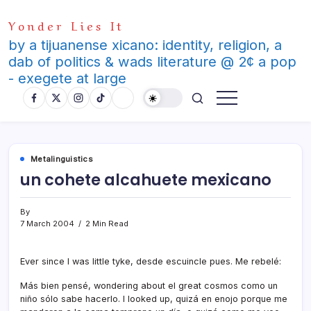
Skip
Yonder Lies It
to
content
by a tijuanense xicano: identity, religion, a
dab of politics & wads literature @ 2¢ a pop
- exegete at large
Metalinguistics
un cohete alcahuete mexicano
By
7 March 2004
2 Min Read
Ever since I was little tyke, desde escuincle pues. Me rebelé:
Más bien pensé, wondering about el great cosmos como un
niño sólo sabe hacerlo. I looked up, quizá en enojo porque me