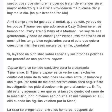
sueco, cosa que siempre he querido tratar de entender sin el
mayor esfuerzo que la Divina Providencia me pudiese dar y
hoy me lo dio. (no pun intended for Dio)
A mí­ siempre me ha gustado el metal, que conste, yo soy de
los pocos Tijuanenses que adoraron a Ozzy Osbourne en su
tiempo con Crazy Train y Dairy of a Madman . Yo soy de esa
generación, y nada de closet ¿eh? Please, mis madrazos en el
mosh pit los tengo bien registrados para el puto que quiera
cuestionar mis intereses metaleros, en fin, ¿’ondaba?
Sí­, leyendo un puto libro sobre España y sus broncas polí­ticas
me percaté de una palabra:
capear
.
Capear
tiene un sentido exclusivo para la ciudadaní­a
Tijuanense. En Tijuana
capear
es un verbo casi exclusivo
dentro del ramo de la relaciones sexuales entre un hombre y
una mujer. Por falta de mejores herramientas para seguir ésta
investigación les pido disculpen mis generalizaciones. En fin,
ahí­ ésta, y además creo que es si tan sólo dentro del ramo de
lo masculino, por lo menos eso ocurrí­a en mis tiempos en TJ (
allá cuando las águilas volaban por la Mesa)
La raza se preguntaba, entre los hombres, después del