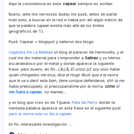
Aquí­ la consistencia es esta:
capear
siempre es
sortear
.
Bueno, ante mis nerviosas dudas me pusé, antes de parlar
todo esto, a buscar en la red si habí­a por ahí­ algún indicio de
que la palabra
capear
existí­a más allá de los lí­mites
geográficos de TJ.
Pusé: Capear + blogspot y salieron dos blogs:
Capitulos De La Maldad
un blog al parecer de Hermosillo, y el
cual me dio material para comprender a
Salinas
y su interes
escandinávico por el metal y donde aparece la siguiente
frase:
pero bueno, en fin…í‚Â¡í‚Â¡ El unico p2 soy iooo haber
quien chingados me toca, dice el Hugo Rock que a la morra
que le va a decir esta bien, tiene conque defenderse, shh ia me
habia preocupado, io preocupandome por la morra,
como
si
me fuera a capear
, no mames…
y un blog que creo es de Tijuana:
Pata de Perro
donde la
mentada palabra aparece en esta frase en el siguiente post:
pero la morra esta no iba a capear
.
En fin, interesante investigación ….