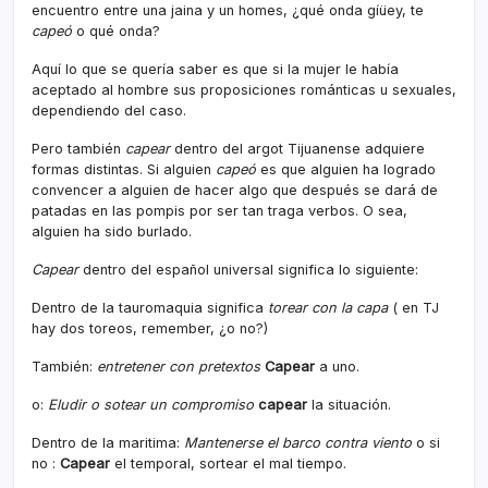
encuentro entre una jaina y un homes, ¿qué onda gíüey, te
capeó
o qué onda?
Aquí­ lo que se querí­a saber es que si la mujer le habí­a
aceptado al hombre sus proposiciones románticas u sexuales,
dependiendo del caso.
Pero también
capear
dentro del argot Tijuanense adquiere
formas distintas. Si alguien
capeó
es que alguien ha logrado
convencer a alguien de hacer algo que después se dará de
patadas en las pompis por ser tan traga verbos. O sea,
alguien ha sido burlado.
Capear
dentro del español universal significa lo siguiente:
Dentro de la tauromaquia significa
torear con la capa
( en TJ
hay dos toreos, remember, ¿o no?)
También:
entretener con pretextos
Capear
a uno.
o:
Eludir o sotear un compromiso
capear
la situación.
Dentro de la maritima:
Mantenerse el barco contra viento
o si
no :
Capear
el temporal, sortear el mal tiempo.