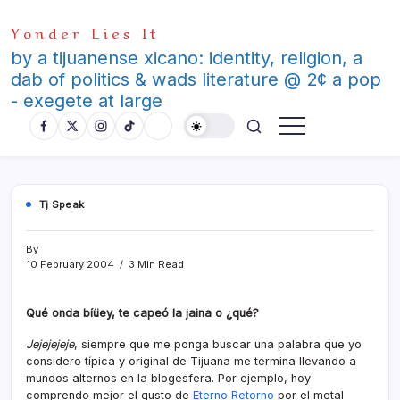
Skip
Yonder Lies It
to
content
by a tijuanense xicano: identity, religion, a
dab of politics & wads literature @ 2¢ a pop
- exegete at large
Tj Speak
By
10 February 2004
3 Min Read
Qué onda bíüey, te capeó la jaina o ¿qué?
Jejejejeje
, siempre que me ponga buscar una palabra que yo
considero tí­pica y original de Tijuana me termina llevando a
mundos alternos en la blogesfera. Por ejemplo, hoy
comprendo mejor el gusto de
Eterno Retorno
por el metal