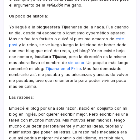
el argumento de la
reflexión
me gano.
Un poco de historia:
Yo llegué a la bloguesfera Tijuanense de la nada. Fue cuando
un dí­a, desde mi escondite o ignotismo cybernético aparecí­.
Mas no fue tan forfuito o quizá sí­ pues me acuerdo de
este
post
y lo releo, se ve luego luego la felicidad de haber dado
con ese blog que miré de reojo, ¿el blog? Ya no existe bajo
ese nombre,
Incultura Tijuana
, pero la dirección es la misma
mas ahora lleva el nombre de
sin color
. Un poquito más luego
renombré mi blog:
Tijuana en el Exilio
. Mas fue demasiado
nombrarlo así­, me pesaba y las añoranzas y ansias de volver
me pesaban, tuve que renombrarlo para poder vivir un poco
más en calma.
Las razones:
Empecé el blog por una sola razon, nació en conjunto con mi
blog en inglés, por querer escribir mejor. Pero escribir es una
tarea con muchos motivos. Mis motivos eran muchos, tengo
mucho que decir personalmente y muchas ideas, teorí­as y
manifiestos que poner en letras. La razon más mecánica era
que así­ podrí­a mejorar mi dominio del idioma, escribir bien,