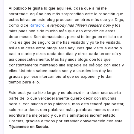
Al público le gusta lo que aquí­ leé, cosa que a mí­ me
sorprende. aquí­ no hay más sorprendido ante la reacción que
estas letras en este blog producen en otros más que yo. Digo,
como dice
Rafadro
,
everybody has fifteen readers now
y los
mios pues han sido mucho más que eso atravéz de estos
doce meses. Son demasiados, pero si te tengo en mi lista de
links es que de seguro tu me has visitado y yo te he visitado,
así­ es la cosa entre blogs. Mas hay unos que visito a diario o
casi a diario y otros cada dos dí­as y otros cada tercer dí­a y
así­ consecutivamente. Mas hay unos blogs con los que
constantemente mantengo una especie de diálogo con ellos y
ellas. Ustedes saben cuales son y a ustedes les doy las
gracias por ese intercambio al que se exponen y le dan
tiempo para ello.
Este post ya se hizo largo y no alcanzé ni a decir una cuarta
parte de lo que verdaderamente quiero decir con muchas,
pero si con mucho más palabras, mas esto tendrá que bastar,
sólo resta decir, con palabras más, palabras menos que mi
escritura ha mejorado y que mis amistades incrementado.
Gracias, gracias a todos por entablar conversación con este
Tijuanense en Suecia
.