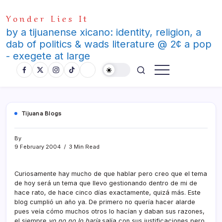
Skip
Yonder Lies It
to
content
by a tijuanense xicano: identity, religion, a
dab of politics & wads literature @ 2¢ a pop
- exegete at large
Tijuana Blogs
By
9 February 2004
3 Min Read
Curiosamente hay mucho de que hablar pero creo que el tema
de hoy será un tema que llevo gestionando dentro de mi de
hace rato, de hace cinco dí­as exactamente, quizá más. Este
blog cumplió un año ya. De primero no querí­a hacer alarde
pues veí­a cómo muchos otros lo hací­an y daban sus razones,
el siempre
yo no no lo harí­a
salí­a con sus justificaciones pero