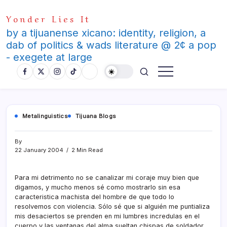
Skip
Yonder Lies It
to
content
by a tijuanense xicano: identity, religion, a
dab of politics & wads literature @ 2¢ a pop
- exegete at large
Metalinguistics
Tijuana Blogs
By
22 January 2004
2 Min Read
Para mi detrimento no se canalizar mi coraje muy bien que
digamos, y mucho menos sé como mostrarlo sin esa
caracteristica machista del hombre de que todo lo
resolvemos con violencia. Sólo sé que si alguién me puntializa
mis desaciertos se prenden en mi lumbres incredulas en el
cuerpo y las ventanas del alma sueltan chispas de soldador