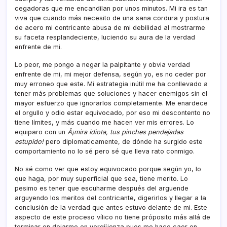
cegadoras que me encandilan por unos minutos. Mi ira es tan
viva que cuando más necesito de una sana cordura y postura
de acero mi contricante abusa de mi debilidad al mostrarme
su faceta resplandeciente, luciendo su aura de la verdad
enfrente de mi.
Lo peor, me pongo a negar la palpitante y obvia verdad
enfrente de mi, mi mejor defensa, según yo, es no ceder por
muy erroneo que este. Mi estrategia inútil me ha conllevado a
tener más problemas que soluciones y hacer enemigos sin el
mayor esfuerzo que ignorarlos completamente. Me enardece
el orgullo y odio estar equivocado, por eso mi descontento no
tiene lí­mites, y más cuando me hacen ver mis errores. Lo
equiparo con un
Â¡mira idiota, tus pinches pendejadas
estupido!
pero diplomaticamente, de dónde ha surgido este
comportamiento no lo sé pero sé que lleva rato conmigo.
No sé como ver que estoy equivocado porque según yo, lo
que haga, por muy superficial que sea, tiene merito. Lo
pesimo es tener que escuharme después del arguende
arguyendo los meritos del contricante, digerirlos y llegar a la
conclusión de la verdad que antes estuvo delante de mi. Este
aspecto de este proceso ví­lico no tiene próposito más allá de
terminar en dejarme en vergíüenza pues me hace caer en