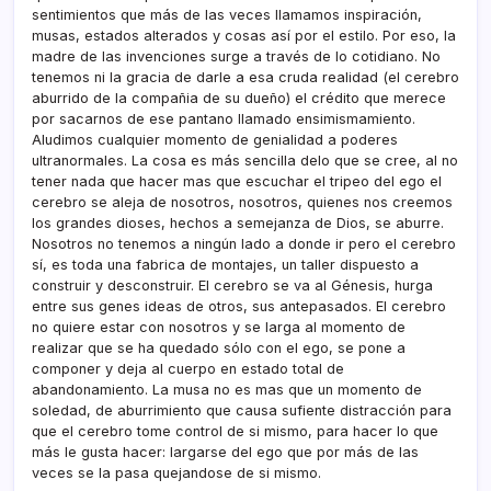
sentimientos que más de las veces llamamos inspiración,
musas, estados alterados y cosas así­ por el estilo. Por eso, la
madre de las invenciones surge a través de lo cotidiano. No
tenemos ni la gracia de darle a esa cruda realidad (el cerebro
aburrido de la compañia de su dueño) el crédito que merece
por sacarnos de ese pantano llamado ensimismamiento.
Aludimos cualquier momento de genialidad a poderes
ultranormales. La cosa es más sencilla delo que se cree, al no
tener nada que hacer mas que escuchar el tripeo del ego el
cerebro se aleja de nosotros, nosotros, quienes nos creemos
los grandes dioses, hechos a semejanza de Dios, se aburre.
Nosotros no tenemos a ningún lado a donde ir pero el cerebro
sí­, es toda una fabrica de montajes, un taller dispuesto a
construir y desconstruir. El cerebro se va al Génesis, hurga
entre sus genes ideas de otros, sus antepasados. El cerebro
no quiere estar con nosotros y se larga al momento de
realizar que se ha quedado sólo con el ego, se pone a
componer y deja al cuerpo en estado total de
abandonamiento. La musa no es mas que un momento de
soledad, de aburrimiento que causa sufiente distracción para
que el cerebro tome control de si mismo, para hacer lo que
más le gusta hacer: largarse del ego que por más de las
veces se la pasa quejandose de si mismo.