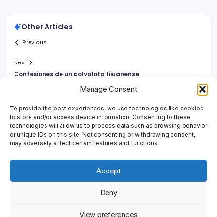
Other Articles
Previous
Next
Confesiones de un polyglota tijuanense
Manage Consent
To provide the best experiences, we use technologies like cookies
to store and/or access device information. Consenting to these
technologies will allow us to process data such as browsing behavior
or unique IDs on this site. Not consenting or withdrawing consent,
may adversely affect certain features and functions.
Accept
Deny
Copyright 2026 —
Yonder Lies It
. All rights reserved.
Blogsy
View preferences