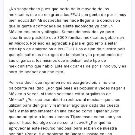
¿No sospechoso pues que parte de la mayoria de los
mexicanos que se emigran a los EEUU son gente de por si muy
bien educada? Mi sospecha me hace llegar a la conclusión
que la gente acomodada se siente incomoda ya con un
México educado y bilingíüe. Somos demasiados ya para
repartir ese pastelito que 3000 familias mexicanas gobiernan
en Mexico. Por eso es agradable para el gobierno alentar
este tipo de emigración a los EEUU. Los alejan de nuestro paí­s
que aún sufre los estragos de la miserí­a y la prepotencia de
sus oligarcas, los mismos que impulsan este tipo de
mexicanismo que hablo. Este mexicar es de por si nocivo, y es
hora de acabar con ese mito.
Por eso decir que reprimen no es exageración, si no una
palpitante realidad. ¿Por qué pues es popular a veces negar a
México a veces, si todos sentimos estar orgullosos de
México? ¿Por qué ese abierto rechazo al mexicar que unos
utilizan para denigrar y reafirmar algo que cada dí­a cuesta
más y más implementar en una ciudad como Tijuana? ¿Por
que no aceptar a los mexicanos Tijuanenses como son y no
querer hacerlos algo que no son a huevo? ¿Por qué no
aprovechar este recurso nacional para el bien de nuestra
nación? ¿Por qué el gobierno de Bucareli insiste en una