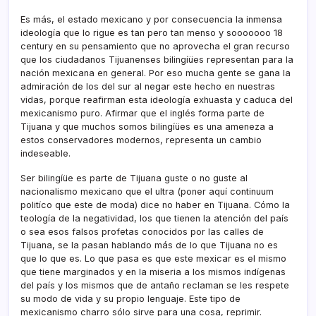
Es más, el estado mexicano y por consecuencia la inmensa
ideologí­a que lo rigue es tan pero tan menso y sooooooo 18
century en su pensamiento que no aprovecha el gran recurso
que los ciudadanos Tijuanenses bilingíües representan para la
nación mexicana en general. Por eso mucha gente se gana la
admiración de los del sur al negar este hecho en nuestras
vidas, porque reafirman esta ideologí­a exhuasta y caduca del
mexicanismo puro. Afirmar que el inglés forma parte de
Tijuana y que muchos somos bilingíües es una ameneza a
estos conservadores modernos, representa un cambio
indeseable.
Ser bilingíüe es parte de Tijuana guste o no guste al
nacionalismo mexicano que el ultra (poner aquí­ continuum
polití­co que este de moda) dice no haber en Tijuana. Cómo la
teologí­a de la negatividad, los que tienen la atención del paí­s
o sea esos falsos profetas conocidos por las calles de
Tijuana, se la pasan hablando más de lo que Tijuana no es
que lo que es. Lo que pasa es que este mexicar es el mismo
que tiene marginados y en la miseria a los mismos indí­genas
del paí­s y los mismos que de antaño reclaman se les respete
su modo de vida y su propio lenguaje. Este tipo de
mexicanismo charro sólo sirve para una cosa, reprimir.