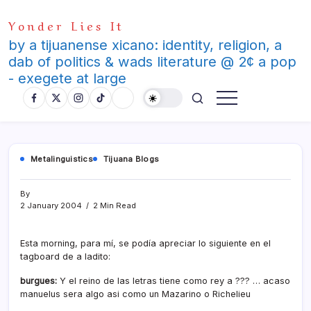
Skip
Yonder Lies It
to
content
by a tijuanense xicano: identity, religion, a
dab of politics & wads literature @ 2¢ a pop
- exegete at large
Metalinguistics
Tijuana Blogs
By
2 January 2004
2 Min Read
Esta morning, para mí­, se podí­a apreciar lo siguiente en el
tagboard de a ladito:
burgues:
Y el reino de las letras tiene como rey a ??? … acaso
manuelus sera algo asi como un Mazarino o Richelieu