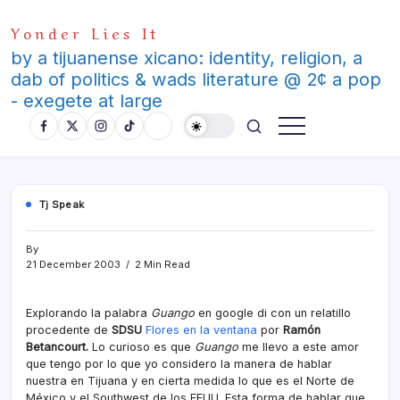
Skip
Yonder Lies It
to
content
by a tijuanense xicano: identity, religion, a
dab of politics & wads literature @ 2¢ a pop
- exegete at large
Tj Speak
By
21 December 2003
2 Min Read
Explorando la palabra
Guango
en google di con un relatillo
procedente de
SDSU
Flores en la ventana
por
Ramón
Betancourt.
Lo curioso es que
Guango
me llevo a este amor
que tengo por lo que yo considero la manera de hablar
nuestra en Tijuana y en cierta medida lo que es el Norte de
México y el Southwest de los EEUU. Esta forma de hablar que