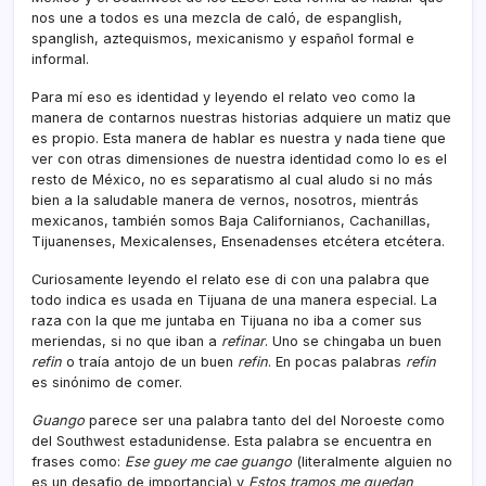
nos une a todos es una mezcla de caló, de espanglish,
spanglish, aztequismos, mexicanismo y español formal e
informal.
Para mí­ eso es identidad y leyendo el relato veo como la
manera de contarnos nuestras historias adquiere un matiz que
es propio. Esta manera de hablar es nuestra y nada tiene que
ver con otras dimensiones de nuestra identidad como lo es el
resto de México, no es separatismo al cual aludo si no más
bien a la saludable manera de vernos, nosotros, mientrás
mexicanos, también somos Baja Californianos, Cachanillas,
Tijuanenses, Mexicalenses, Ensenadenses etcétera etcétera.
Curiosamente leyendo el relato ese di con una palabra que
todo indica es usada en Tijuana de una manera especial. La
raza con la que me juntaba en Tijuana no iba a comer sus
meriendas, si no que iban a
refinar
. Uno se chingaba un buen
refin
o traí­a antojo de un buen
refin
. En pocas palabras
refin
es sinónimo de comer.
Guango
parece ser una palabra tanto del del Noroeste como
del Southwest estadunidense. Esta palabra se encuentra en
frases como:
Ese guey me cae guango
(literalmente alguien no
es un desafio de importancia) y
Estos tramos me quedan