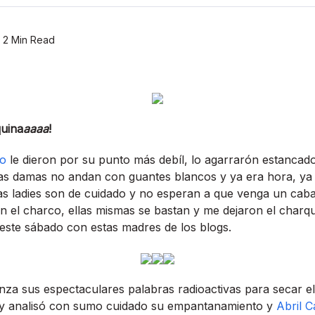
2 Min Read
quina
aaaa
!
to
le dieron por su punto más debí­l, lo agarrarón estanca
as damas no andan con guantes blancos y ya era hora, ya m
as ladies son de cuidado y no esperan a que venga un caba
en el charco, ellas mismas se bastan y me dejaron el charqu
ste sábado con estas madres de los blogs.
anza sus espectaculares palabras radioactivas para secar e
y analisó con sumo cuidado su empantanamiento y
Abril 