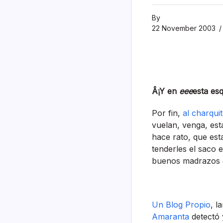
By
22 November 2003
Â¡Y en
eee
esta es
Por fin,
al charqui
vuelan, venga, est
hace rato, que est
tenderles el saco 
buenos madrazos e
Un Blog Propio
, l
Amaranta
detectó 