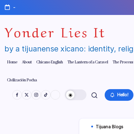
Skip
-
to
content
Yonder Lies It
by a tijuanense xicano: identity, reli
Home
About
Chicano English
The Lantern of a Caravel
The Process
Civilización Pocha
Hello!
Tijuana Blogs