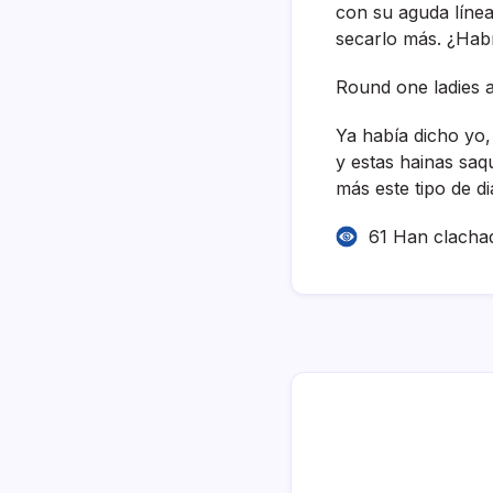
con su aguda lí­ne
secarlo más. ¿Ha
Round one ladies 
Ya habí­a dicho yo,
y estas hainas sa
más este tipo de di
61 Han clacha