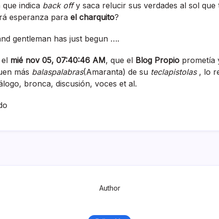
a que indica
back off
y saca relucir sus verdades al sol que
brá esperanza para
el charquito
?
and gentleman has just begun ….
 el
mié nov 05, 07:40:46 AM
, que el
Blog Propio
prometí­a
quen más
balaspalabras
(Amaranta) de su
teclapistolas
, lo 
álogo, bronca, discusión, voces et al.
do
Author