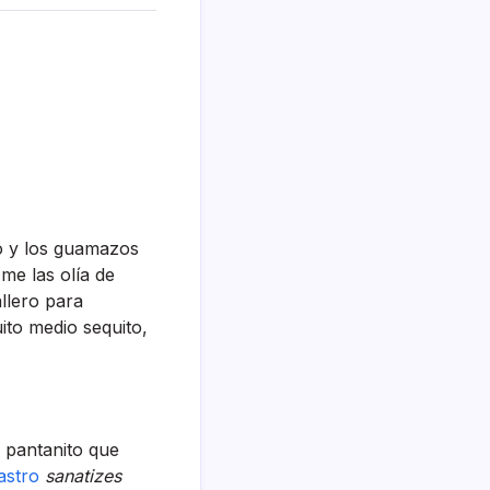
do y los guamazos
e las olí­a de
llero para
ito medio sequito,
l pantanito que
Castro
sanatizes