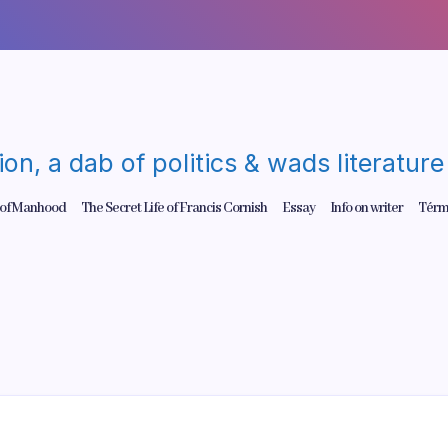
gion, a dab of politics & wads literatu
 of Manhood
The Secret Life of Francis Cornish
Essay
Info on writer
Térm