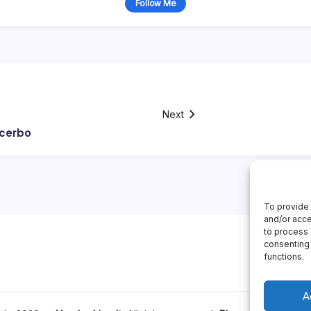
Follow Me
Next
Acerbo
To provide 
and/or acce
to process 
consenting 
functions.
A