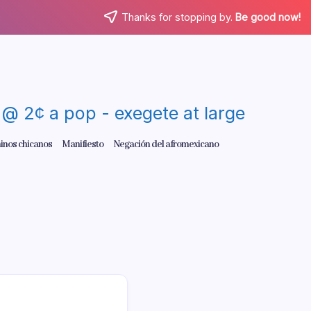
Thanks for stopping by.
Be good now!
re @ 2¢ a pop - exegete at large
inos chicanos
Manifiesto
Negación del afromexicano