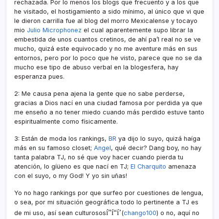
rechazada. Por lo menos los blogs que frecuento y a los que
he visitado, el hostigamiento a sido mí­nimo, al único que vi que
le dieron carrilla fue al blog del morro Mexicalense y tocayo
mio
Julio Microphonez
el cual aparentemente supo librar la
embestida de unos cuantos cretinos, de ahí­ pa’l real no se ve
mucho, quizá este equivocado y no me aventure más en sus
entornos, pero por lo poco que he visto, parece que no se da
mucho ese tipo de abuso verbal en la blogesfera, hay
esperanza pues.
2: Me causa pena ajena la gente que no sabe perderse,
gracias a Dios nací­ en una ciudad famosa por perdida ya que
me enseño a no tener miedo cuando más perdido estuve tanto
espiritualmente como fí­sicamente.
3: Están de moda los rankings,
BR
ya dijo lo suyo, quizá haí­ga
más en su famoso closet;
Angel
, qué decir? Dang boy, no hay
tanta palabra TJ, no sé que voy hacer cuando pierda tu
atención, lo gíüeno es que nací­ en TJ;
El Charquito
amenaza
con el suyo, o my God! Y yo sin uñas!
Yo no hago rankings por que surfeo por cuestiones de lengua,
o sea, por mi situación geográfica todo lo pertinente a TJ es
í”í“í’
de mi uso, así­ sean culturosos
(
chango100
) o no, aquí­ no