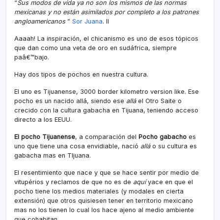
“
Sus modos de vida ya no son los mismos de las normas
mexicanas y no están asimilados por completo a los patrones
angloamericanos
”
Sor Juana
. II
Aaaah! La inspiración, el chicanismo es uno de esos tópicos
que dan como una veta de oro en sudáfrica, siempre
paâ€™bajo.
Hay dos tipos de pochos en nuestra cultura.
El uno es Tijuanense, 3000 border kilometro version like. Ese
pocho es un nacido allá, siendo ese
allá
el Otro Saite o
crecido con la cultura gabacha en Tijuana, teniendo acceso
directo a los EEUU.
El pocho Tijuanense
, a comparación del
Pocho gabacho
es
uno que tiene una cosa envidiable, nació
allá
o su cultura es
gabacha mas en TIjuana.
El resentimiento que nace y que se hace sentir por medio de
vitupérios y reclamos de que no es de
aquí­
yace en que el
pocho tiene los medios materiales (y modales en cierta
extensión) que otros quisiesen tener en territorio mexicano
mas no los tienen lo cual los hace ajeno al medio ambiente
que cohabitan.