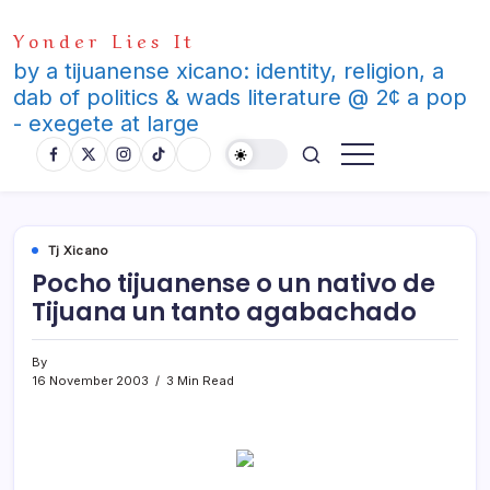
Skip
Yonder Lies It
to
content
by a tijuanense xicano: identity, religion, a
dab of politics & wads literature @ 2¢ a pop
- exegete at large
Tj Xicano
Pocho tijuanense o un nativo de
Tijuana un tanto agabachado
By
16 November 2003
3 Min Read