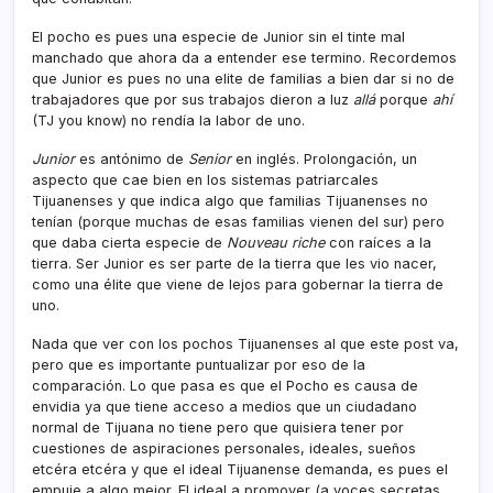
El pocho es pues una especie de Junior sin el tinte mal
manchado que ahora da a entender ese termino. Recordemos
que Junior es pues no una elite de familias a bien dar si no de
trabajadores que por sus trabajos dieron a luz
allá
porque
ahí­
(TJ you know) no rendí­a la labor de uno.
Junior
es antónimo de
Senior
en inglés. Prolongación, un
aspecto que cae bien en los sistemas patriarcales
Tijuanenses y que indica algo que familias Tijuanenses no
tení­an (porque muchas de esas familias vienen del sur) pero
que daba cierta especie de
Nouveau riche
con raí­ces a la
tierra. Ser Junior es ser parte de la tierra que les vio nacer,
como una élite que viene de lejos para gobernar la tierra de
uno.
Nada que ver con los pochos Tijuanenses al que este post va,
pero que es importante puntualizar por eso de la
comparación. Lo que pasa es que el Pocho es causa de
envidia ya que tiene acceso a medios que un ciudadano
normal de Tijuana no tiene pero que quisiera tener por
cuestiones de aspiraciones personales, ideales, sueños
etcéra etcéra y que el ideal Tijuanense demanda, es pues el
empuje a algo mejor. El ideal a promover (a voces secretas