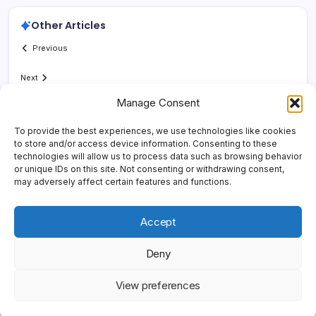
Other Articles
Previous
Next
Manage Consent
To provide the best experiences, we use technologies like cookies
to store and/or access device information. Consenting to these
technologies will allow us to process data such as browsing behavior
or unique IDs on this site. Not consenting or withdrawing consent,
may adversely affect certain features and functions.
Accept
Deny
Copyright 2026 —
Yonder Lies It
. All rights reserved.
Blogsy
View preferences
WordPress Theme