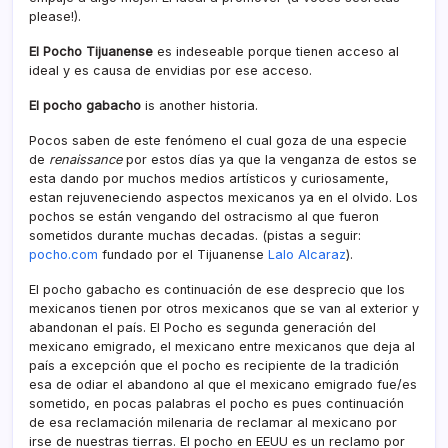
please!).
El Pocho Tijuanense
es indeseable porque tienen acceso al
ideal y es causa de envidias por ese acceso.
El pocho gabacho
is another historia.
Pocos saben de este fenómeno el cual goza de una especie
de
renaissance
por estos dí­as ya que la venganza de estos se
esta dando por muchos medios artí­sticos y curiosamente,
estan rejuveneciendo aspectos mexicanos ya en el olvido. Los
pochos se están vengando del ostracismo al que fueron
sometidos durante muchas decadas. (pistas a seguir:
pocho.com
fundado por el Tijuanense
Lalo Alcaraz
).
El pocho gabacho es continuación de ese desprecio que los
mexicanos tienen por otros mexicanos que se van al exterior y
abandonan el paí­s. El Pocho es segunda generación del
mexicano emigrado, el mexicano entre mexicanos que deja al
paí­s a excepción que el pocho es recipiente de la tradición
esa de odiar el abandono al que el mexicano emigrado fue/es
sometido, en pocas palabras el pocho es pues continuación
de esa reclamación milenaria de reclamar al mexicano por
irse de nuestras tierras. El pocho en EEUU es un reclamo por