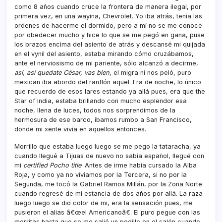
como 8 años cuando cruce la frontera de manera ilegal, por
primera vez, en una wayina, Chevrolet. Yo iba atrás, tení­a las
ordenes de hacerme el dormido, pero a mí­ no se me conoce
por obedecer mucho y hice lo que se me pegó en gana, puse
los brazos encima del asiento de atrás y descansé mi quijada
en el vynil del asiento, estaba mirando cómo cruzábamos,
ante el nerviosismo de mi pariente, sólo alcanzó a decirme,
así­, así­ quedate César, vas bien
, el migra ni nos peló, puro
mexican iba abordo del ranflón aquel. Era de noche, lo único
que recuerdo de esos lares estando ya allá pues, era que the
Star of India, estaba brillando con mucho esplendor esa
noche, llena de luces, todos nos sorprendimos de la
hermosura de ese barco, í­bamos rumbo a San Francisco,
donde mi xente viví­a en aquellos entonces.
Morrillo que estaba luego luego se me pego la tataracha, ya
cuando llegué a Tijuas de nuevo no sabí­a español, llegué con
mi
certified Pocho title
. Antes de irme habí­a cursado la Alba
Roja, y como ya no viví­amos por la Tercera, si no por la
Segunda, me tocó la Gabriel Ramos Millán, por la Zona Norte
cuando regresé de mi estancia de dos años por allá. La raza
luego luego se dio color de mi, era la sensación pues, me
pusieron el alias â€œel Americanoâ€. El puro pegue con las
morritas hasta que se me salió un pedillo en el salón cuando