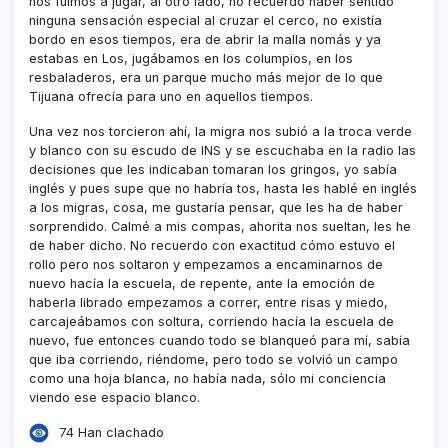
nos fuimos a jugar, al otro lado, no recuerdo haber sentido
ninguna sensación especial al cruzar el cerco, no existí­a
bordo en esos tiempos, era de abrir la malla nomás y ya
estabas en Los, jugábamos en los columpios, en los
resbaladeros, era un parque mucho más mejor de lo que
Tijuana ofrecí­a para uno en aquellos tiempos.
Una vez nos torcieron ahí­, la migra nos subió a la troca verde
y blanco con su escudo de INS y se escuchaba en la radio las
decisiones que les indicaban tomaran los gringos, yo sabí­a
inglés y pues supe que no habrí­a tos, hasta les hablé en inglés
a los migras, cosa, me gustarí­a pensar, que les ha de haber
sorprendido. Calmé a mis compas, ahorita nos sueltan, les he
de haber dicho. No recuerdo con exactitud cómo estuvo el
rollo pero nos soltaron y empezamos a encaminarnos de
nuevo hací­a la escuela, de repente, ante la emoción de
haberla librado empezamos a correr, entre risas y miedo,
carcajeábamos con soltura, corriendo hací­a la escuela de
nuevo, fue entonces cuando todo se blanqueó para mí­, sabí­a
que iba corriendo, riéndome, pero todo se volvió un campo
como una hoja blanca, no habí­a nada, sólo mi conciencia
viendo ese espacio blanco.
74 Han clachado