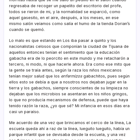
regresaba de recoger un papelito del escritorio del profe,
todos se rieron de mi, y la normalidad se esparció, como
aquel gasesito, en el aire, después, a los meses, en ese
mismo salón veí­amos como salí­a el humo de la tienda Dorian’s
cuando se quemó.
Lo malo es que estando en Los iba pasar a quinto y los
nacionalistas celosos que componí­an la ciudad de Tijuana de
aquellos entonces tení­an el sentimiento que la educación
gabacha era de lo peorcito en este mundo y me retacharón a
tercero, ni modo, ni que hacerle ahora. Era como ese mito que
la gente se traí­a antes, según la raza los niños mexicanos
tení­an mejor salud que los
enfermizos
gabachitos, pues según
ellos esto se debí­a a que a nosotros nos dejaban jugar en la
tierra y los gabachos, siempre conscientes de su limpieza no
dejaban que los microbios se asentaran en los niños gringos,
lo que no producí­a mecanismos de defensa, puede que haya
tenido razón la raza, ¿yo que sé? Mi infancia en esos dí­as era
casi un paraí­so.
Me acuerdo de una vez que brincamos el cerco de la lí­nea, La
escuela queda ahí­ a raz de la lí­nea, lueguito lueguito, habí­a un
parque infantil que se devisaba desde la escuela, y una vez