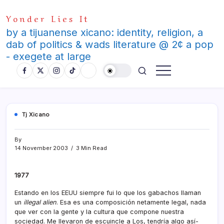
Skip
Yonder Lies It
to
content
by a tijuanense xicano: identity, religion, a
dab of politics & wads literature @ 2¢ a pop
- exegete at large
Tj Xicano
By
14 November 2003
3 Min Read
1977
Estando en los EEUU siempre fui lo que los gabachos llaman
un
illegal alien
. Esa es una composición netamente legal, nada
que ver con la gente y la cultura que compone nuestra
sociedad. Me llevaron de escuincle a Los, tendrí­a algo así­