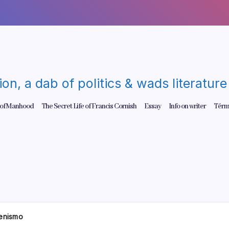
gion, a dab of politics & wads literatu
 of Manhood
The Secret Life of Francis Cornish
Essay
Info on writer
Térm
enismo