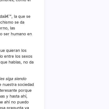
daâ€™, la que se
achismo se da
erno, las
tro ser humano en
que quieran los
o entre los sexos
 que hablas, no da
les siga siendo
e nuestra sociedad
interesante porque
s y hasta ahí­,
e ahí­ no puedo
esa pregunta ya