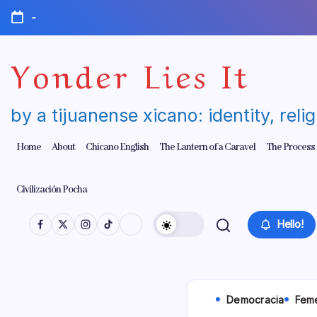
Skip
-
to
content
Yonder Lies It
by a tijuanense xicano: identity, reli
Home
About
Chicano English
The Lantern of a Caravel
The Process
Civilización Pocha
Hello!
Democracia
Fem