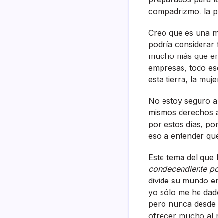
compadrizmo, la p
Creo que es una m
podrí­a considerar
mucho más que en o
empresas, todo es
esta tierra, la muje
No estoy seguro a 
mismos derechos al
por estos dí­as, p
eso a entender que
Este tema del que
condecendiente po
divide su mundo en
yo sólo me he dado
pero nunca desde 
ofrecer mucho al 