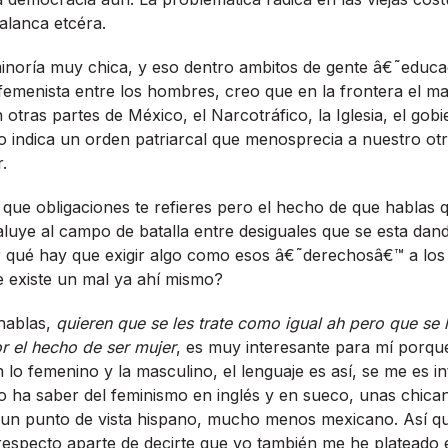
alanca etcéra.
inorí­a muy chica, y eso dentro ambitos de gente â€˜educa
 femenista entre los hombres, creo que en la frontera el m
tras partes de México, el Narcotráfico, la Iglesia, el gobi
o indica un orden patriarcal que menosprecia a nuestro o
r.
que obligaciones te refieres pero el hecho de que hablas 
uye al campo de batalla entre desiguales que se esta dand
or qué hay que exigir algo como esos â€˜derechosâ€™ a los
 existe un mal ya ahí­ mismo?
 hablas,
quieren que se les trate como igual ah pero que se 
r el hecho de ser mujer
, es muy interesante para mí­ porqu
 lo femenino y la masculino, el lenguaje es así­, se me es 
 ha saber del feminismo en inglés y en sueco, unas chicana
un punto de vista hispano, mucho menos mexicano. Así­ qu
respecto aparte de decirte que yo también me he plateado 