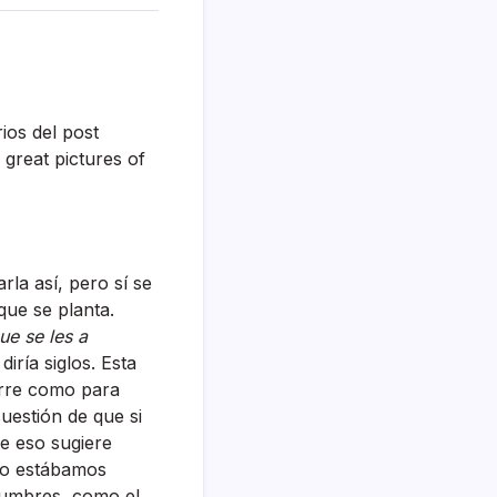
ios del post
great pictures of
a así­, pero sí­ se
que se planta.
ue se les a
rí­a siglos. Esta
urre como para
uestión de que si
ue eso sugiere
no estábamos
tumbres, como el