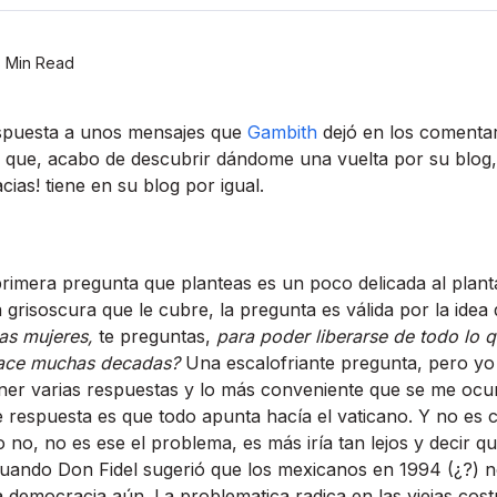
 Min Read
espuesta a unos mensajes que
Gambith
dejó en los comentar
 que, acabo de descubrir dándome una vuelta por su blog, 
cias! tiene en su blog por igual.
imera pregunta que planteas es un poco delicada al plantarl
a grisoscura que le cubre, la pregunta es válida por la idea 
as mujeres,
te preguntas,
para poder liberarse de todo lo q
hace muchas decadas?
Una escalofriante pregunta, pero yo di
ner varias respuestas y lo más conveniente que se me oc
 respuesta es que todo apunta hací­a el vaticano. Y no es c
no, no es ese el problema, es más irí­a tan lejos y decir q
cuando Don Fidel sugerió que los mexicanos en 1994 (¿?) 
 democracia aún. La problematica radica en las viejas cos