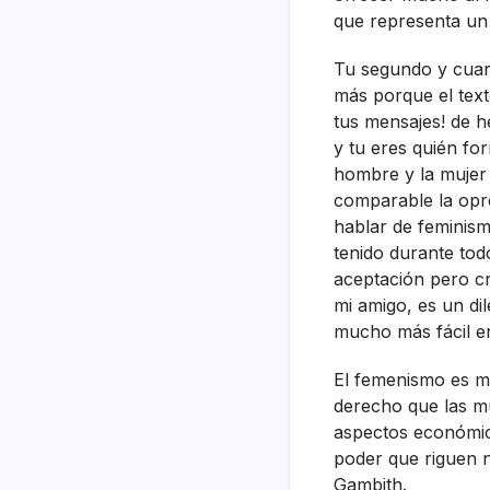
que representa un
Tu segundo y cuar
más porque el text
tus mensajes! de h
y tu eres quién fo
hombre y la mujer 
comparable la opre
hablar de feminism
tenido durante tod
aceptación pero c
mi amigo, es un di
mucho más fácil e
El femenismo es m
derecho que las mu
aspectos económico
poder que riguen n
Gambith.