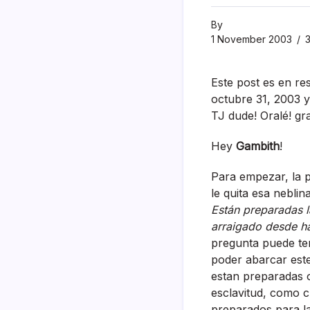
By
1 November 2003
3
Este post es en r
octubre 31, 2003 y
TJ dude! Oralé! gra
Hey
Gambith
!
Para empezar, la pr
le quita esa neblin
Están preparadas l
arraigado desde 
pregunta puede te
poder abarcar este
estan preparadas o 
esclavitud, como 
preparados para la