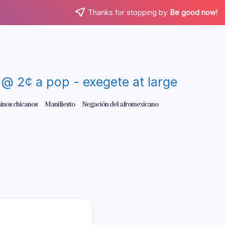
Thanks for stopping by.
Be good now!
re @ 2¢ a pop - exegete at large
inos chicanos
Manifiesto
Negación del afromexicano