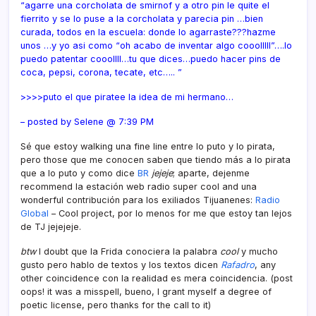
“agarre una corcholata de smirnof y a otro pin le quite el
fierrito y se lo puse a la corcholata y parecia pin …bien
curada, todos en la escuela: donde lo agarraste???hazme
unos …y yo asi como “oh acabo de inventar algo cooolllll”….lo
puedo patentar cooollll…tu que dices…puedo hacer pins de
coca, pepsi, corona, tecate, etc….. ”
>>>>puto el que piratee la idea de mi hermano…
– posted by Selene @ 7:39 PM
Sé que estoy walking una fine line entre lo puto y lo pirata,
pero those que me conocen saben que tiendo más a lo pirata
que a lo puto y como dice
BR
jejeje
; aparte, dejenme
recommend la estación web radio super cool and una
wonderful contribución para los exiliados Tijuanenes:
Radio
Global
– Cool project, por lo menos for me que estoy tan lejos
de TJ jejejeje.
btw
I doubt que la Frida conociera la palabra
cool
y mucho
gusto pero hablo de textos y los textos dicen
Rafadro
, any
other coincidence con la realidad es mera coincidencia. (post
oops! it was a misspell, bueno, I grant myself a degree of
poetic license, pero thanks for the call to it)