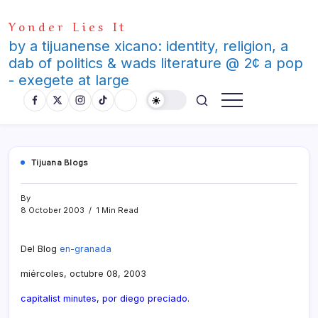
Skip
Yonder Lies It
to
content
by a tijuanense xicano: identity, religion, a
dab of politics & wads literature @ 2¢ a pop
- exegete at large
Tijuana Blogs
By
8 October 2003
1 Min Read
Del Blog
en-granada
miércoles, octubre 08, 2003
capitalist minutes, por diego preciado.