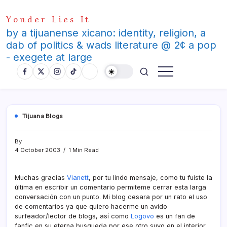
Skip
Yonder Lies It
to
content
by a tijuanense xicano: identity, religion, a
dab of politics & wads literature @ 2¢ a pop
- exegete at large
Tijuana Blogs
By
4 October 2003
1 Min Read
Muchas gracias
Vianett
, por tu lindo mensaje, como tu fuiste la
última en escribir un comentario permiteme cerrar esta larga
conversación con un punto. Mi blog cesara por un rato el uso
de comentarios ya que quiero hacerme un avido
surfeador/lector de blogs, así­ como
Logovo
es un fan de
fanfic en su eterna busqueda por ese otro suyo en el interior