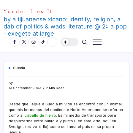
Skip
Yonder Lies It
to
content
by a tijuanense xicano: identity, religion, a
dab of politics & wads literature @ 2¢ a pop
- exegete at large
Suecia
By
13 September 2003
2 Min Read
Desde que llegue a Suecia mi vida se encontró con un animal
que mis hermanos del continente Norte Americano se referian
como al
caballo de hierro
. Es mi medio de transporte para
desplazarme entre punto A y punto B en esta vida, aquí­ en
Sverige, (es-ve-ri-lle) como se llama el paí­s en su propia
lengua.