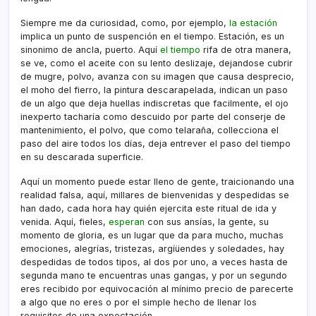
Siempre me da curiosidad, como, por ejemplo,
la estación
implica un punto de suspención en el tiempo. Estación, es un
sinonimo de ancla, puerto. Aquí­
el tiempo
rifa de otra manera,
se ve, como el aceite con su lento deslizaje, dejandose cubrir
de mugre, polvo, avanza con su imagen que causa desprecio,
el moho del fierro, la pintura descarapelada, indican un paso
de un algo que deja huellas indiscretas que facilmente, el ojo
inexperto tacharí­a como descuido por parte del conserje de
mantenimiento, el polvo, que como telaraña, collecciona el
paso del aire todos los dí­as, deja entrever el paso del tiempo
en su descarada superficie.
Aquí­ un momento puede estar lleno de gente, traicionando una
realidad falsa, aquí­, millares de bienvenidas y despedidas se
han dado, cada hora hay quién ejercita este ritual de ida y
venida. Aquí­, fieles,
esperan
con sus ansí­as, la gente, su
momento de gloria, es un lugar que da para mucho, muchas
emociones, alegrí­as, tristezas, argíüendes y soledades, hay
despedidas de todos tipos, al dos por uno, a veces hasta de
segunda mano te encuentras unas gangas, y por un segundo
eres recibido por equivocación al mí­nimo precio de parecerte
a algo que no eres o por el simple hecho de llenar los
requisitos de una expectación.