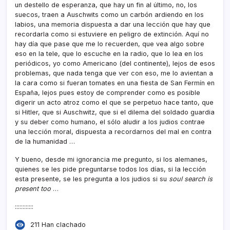
un destello de esperanza, que hay un fin al último, no, los
suecos, traen a Auschwits como un carbón ardiendo en los
labios, una memoria dispuesta a dar una lección que hay que
recordarla como si estuviere en peligro de extinción. Aquí­ no
hay dí­a que pase que me lo recuerden, que vea algo sobre
eso en la tele, que lo escuche en la radio, que lo lea en los
periódicos, yo como Americano (del continente), lejos de esos
problemas, que nada tenga que ver con eso, me lo avientan a
la cara como si fueran tomates en una fiesta de San Fermí­n en
España, lejos pues estoy de comprender como es posible
digerir un acto atroz como el que se perpetuo hace tanto, que
si Hitler, que si Auschwitz, que si el dilema del soldado guardia
y su deber como humano, el sólo aludir a los judios contrae
una lección moral, dispuesta a recordarnos del mal en contra
de la humanidad …
Y bueno, desde mi ignorancia me pregunto, si los alemanes,
quienes se les pide preguntarse todos los dí­as, si la lección
esta presente, se les pregunta a los judios si su
soul search is
present too
…
::::::::::::
211 Han clachado