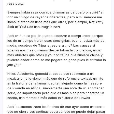
raza punx.
Siempre habí­a raza con sus chamarras de cuero o leviâ€™s
con un chingo de rayados diferentes, pero a mi siempre me
llamó la atención unos más que otros, por ejemplo,
Not Yet
y
Sick of You!
Con una insignia nazi.
Acá en Suecia por fin puedo alcanzar a comprender porque
los de mi tiempo traí­an esas consignias, bueno, quizá más de
moda, nosotros de Tijuana, eso era ¿no? Las causas si
apenas nos más o menos despertaban la conciencia, unos
más abiertos que otros y yo, con tal de que hubiera chupe y
pudiera andar como se me pegara en gana pues le entraba la
jale ¿no?
Hitler, Auschwits, genocidio, cosas que realmente a un
mexicano no le vienen más que de referencia textual, un hito
en la historia de la humanidad tan alejado como la masacre
de Rwanda en Africa, simplemente una nota de un acontecer
serio, de importancia pero que es más bien para nosotros un
hecho, una memoria más como la historia de Hawaii.
Acá los suecos traen los hechos de ese ayer como un ocaso
que no cierra sus cortinas oscuras, que no puede dejar pasar