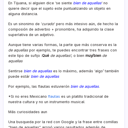
En Tijuana, si alguien dice ‘se siente
bien de aquellas
‘ no
quiere decir que el sujeto este puntualizando un objeto en
alguna distancia.
Es un sinonimo de ‘
curado
‘ pero más intesivo aún, de hecho la
composión de adverbio + pronombre, ha adquirido la clase
superlativa de un adjetivo.
Aunque tiene varias formas, la parte que más conserva es la
de aquellas
por ejemplo, te puedes encontrar tres frases con
este tipo de sufijo :
Qué
de aquellas!
, o bien
muy/bien
de
aquellas
Sentirse
bien de aquellas
es lo máximo, además ‘algo’ también
puede estár
bien de aquellas
Por ejemplo, las flautas estuvierón
bien de aquellas
.
*Si no eres Mexicano
flautas
es un platillo tradicional de
nuestra cultura y no un instrumento musical.
Más curiosidades aun
Una busqueda por la red con Google y la frase entre comillas
“bien de aquellas” arrojó varios resultados además de