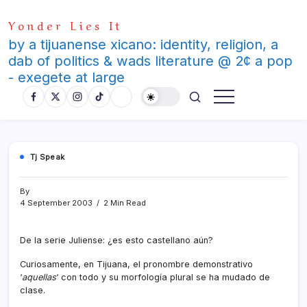
Skip
Yonder Lies It
to
content
by a tijuanense xicano: identity, religion, a
dab of politics & wads literature @ 2¢ a pop
- exegete at large
Tj Speak
By
4 September 2003
2 Min Read
De la serie Juliense: ¿es esto castellano aún?
Curiosamente, en Tijuana, el pronombre demonstrativo
‘
aquellas
‘ con todo y su morfologí­a plural se ha mudado de
clase.