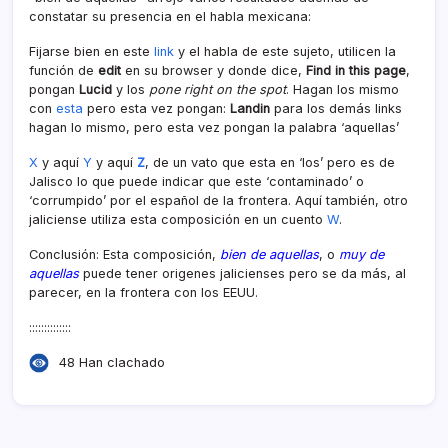
constatar su presencia en el habla mexicana:
Fijarse bien en este
link
y el habla de este sujeto, utilicen la
función de
edit
en su browser y donde dice,
Find in this page
,
pongan
Lucid
y los
pone right on the spot
. Hagan los mismo
con
esta
pero esta vez pongan:
Landin
para los demás links
hagan lo mismo, pero esta vez pongan la palabra ‘aquellas’
X
y aquí­
Y
y aquí­
Z
, de un vato que esta en ‘los’ pero es de
Jalisco lo que puede indicar que este ‘contaminado’ o
‘corrumpido’ por el español de la frontera. Aquí­ también, otro
jaliciense utiliza esta composición en un cuento
W
.
Conclusión: Esta composición,
bien de aquellas
, o
muy de
aquellas
puede tener origenes jalicienses pero se da más, al
parecer, en la frontera con los EEUU.
::::::::::::::
48 Han clachado