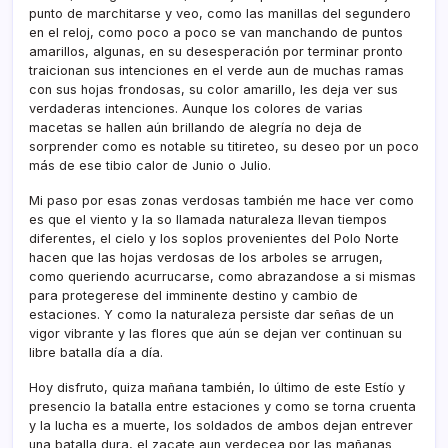
punto de marchitarse y veo, como las manillas del segundero
en el reloj, como poco a poco se van manchando de puntos
amarillos, algunas, en su desesperación por terminar pronto
traicionan sus intenciones en el verde aun de muchas ramas
con sus hojas frondosas, su color amarillo, les deja ver sus
verdaderas intenciones. Aunque los colores de varias
macetas se hallen aún brillando de alegrí­a no deja de
sorprender como es notable su titireteo, su deseo por un poco
más de ese tibio calor de Junio o Julio.
Mi paso por esas zonas verdosas también me hace ver como
es que el viento y la so llamada naturaleza llevan tiempos
diferentes, el cielo y los soplos provenientes del Polo Norte
hacen que las hojas verdosas de los arboles se arrugen,
como queriendo acurrucarse, como abrazandose a si mismas
para protegerese del imminente destino y cambio de
estaciones. Y como la naturaleza persiste dar señas de un
vigor vibrante y las flores que aún se dejan ver continuan su
libre batalla dí­a a dí­a.
Hoy disfruto, quiza mañana también, lo último de este Estí­o y
presencio la batalla entre estaciones y como se torna cruenta
y la lucha es a muerte, los soldados de ambos dejan entrever
una batalla dura, el zacate aun verdecea por las mañanas