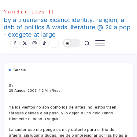
Skip
Yonder Lies It
to
content
by a tijuanense xicano: identity, religion, a
dab of politics & wads literature @ 2¢ a pop
- exegete at large
Suecia
By
28 August 2003
2 Min Read
Ya los vientos no son como los de antes, no, estos traen
ráfagas gélidas a su paso, y lo dejan a uno calculando
friamente el paso a seguir.
La sueter que me pongo es muy caliente para el frí­o de
afuera, sin lugar a dudas, me dejo impresionar por las hojas a