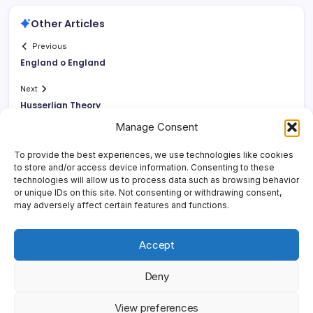
Other Articles
Previous
England o England
Next
Husserlian Theory
Manage Consent
To provide the best experiences, we use technologies like cookies
to store and/or access device information. Consenting to these
technologies will allow us to process data such as browsing behavior
or unique IDs on this site. Not consenting or withdrawing consent,
may adversely affect certain features and functions.
Accept
Deny
Copyright 2026 —
Yonder Lies It
. All rights reserved.
Blogsy
View preferences