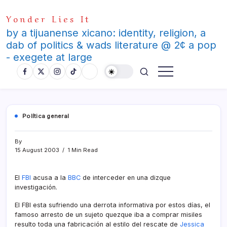
Skip
Yonder Lies It
to
content
by a tijuanense xicano: identity, religion, a
dab of politics & wads literature @ 2¢ a pop
- exegete at large
Polí­tica general
By
15 August 2003
1 Min Read
El
FBI
acusa a la
BBC
de interceder en una dizque
investigación.
El FBI esta sufriendo una derrota informativa por estos dí­as, el
famoso arresto de un sujeto quezque iba a comprar misiles
resulto toda una fabricación al estilo del rescate de
Jessica