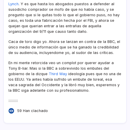
Lynch
. Y es que hasta los abogados puestos a defender al
susodicho comprador se mofo de que no habí­a caso, y se
pregunto que si le quitas todo lo que el gobierno puso, no hay
caso, es toda una fabricación hecha por el FBI, y ahora se
quejan que querian entrar a las entrañas de aquella
organización del 9/11 que causo tanto daño.
Caca de toro digo yo. Ahora se lanzan en contra de la BBC, el
único medio de información que se ha ganado la credibilidad
de su audiencia, incluyendome yo, al sudor de las crí­ticas.
En mi mente retorcida veo un complot por querer ayudar a
Tony B-liar. Mas si la BBC a sobrevivido los embutes del
gobierno de la dizque
Third Way
ideologí­a pues que no una de
los EEUU. Ya antes habí­a sufrido un embute de Isreal, esa
vaca sagrada del Occidente y la libró muy bien, esperemos y
la BBC siga adelante con su profesionalismo.
:::::::::::
59 Han clachado