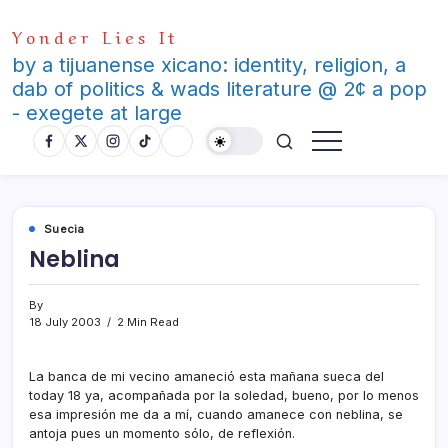
Skip
Yonder Lies It
to
content
by a tijuanense xicano: identity, religion, a
dab of politics & wads literature @ 2¢ a pop
- exegete at large
Suecia
Neblina
By
18 July 2003
2 Min Read
La banca de mi vecino amaneció esta mañana sueca del
today 18 ya, acompañada por la soledad, bueno, por lo menos
esa impresión me da a mí­, cuando amanece con neblina, se
antoja pues un momento sólo, de reflexión.