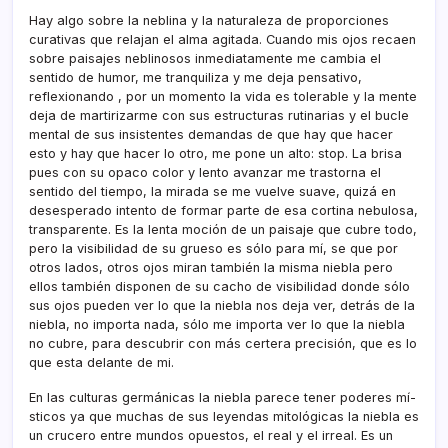
Hay algo sobre la neblina y la naturaleza de proporciones
curativas que relajan el alma agitada. Cuando mis ojos recaen
sobre paisajes neblinosos inmediatamente me cambia el
sentido de humor, me tranquiliza y me deja pensativo,
reflexionando , por un momento la vida es tolerable y la mente
deja de martirizarme con sus estructuras rutinarias y el bucle
mental de sus insistentes demandas de que hay que hacer
esto y hay que hacer lo otro, me pone un alto: stop. La brisa
pues con su opaco color y lento avanzar me trastorna el
sentido del tiempo, la mirada se me vuelve suave, quizá en
desesperado intento de formar parte de esa cortina nebulosa,
transparente. Es la lenta moción de un paisaje que cubre todo,
pero la visibilidad de su grueso es sólo para mí­, se que por
otros lados, otros ojos miran también la misma niebla pero
ellos también disponen de su cacho de visibilidad donde sólo
sus ojos pueden ver lo que la niebla nos deja ver, detrás de la
niebla, no importa nada, sólo me importa ver lo que la niebla
no cubre, para descubrir con más certera precisión, que es lo
que esta delante de mi.
En las culturas germánicas la niebla parece tener poderes mí­
sticos ya que muchas de sus leyendas mitológicas la niebla es
un crucero entre mundos opuestos, el real y el irreal. Es un