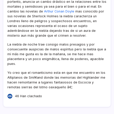
portento, anuncia un cambo drástico en la relaciones entre los
mortales y semidioses ya sea para el bien o para el mal. En
cambio las novelas de
Arthur Conan Doyle
mas conocido por
sus novelas de Sherlock Holmes la niebla caracteriza un
Londres lleno de peligros y sospechosos encuentros, en
varias ocasiones representa el ocaso de un sujeto
adentrándose en la niebla dejando tras de si un aura de
misterio aun más grande que el crimen a resolver.
La niebla de noche trae consigo malos presagios y por
consecuente auspicias de malos espí­ritus pero la niebla que a
mí­ más me gusta es la de la mañana, se me hace mas
placentera y un poco enigmática, llena de poderes, apacible
pues.
Yo creo que el romanticismo esta en que me encuentro en los
Altiplanos de Smí¥land donde las memorias del Highlander me
hacen remontarme a lugares fantasiosos de Escocia y
remotas sierras del Istmo oaxaqueño â€¦
46 Han clachado