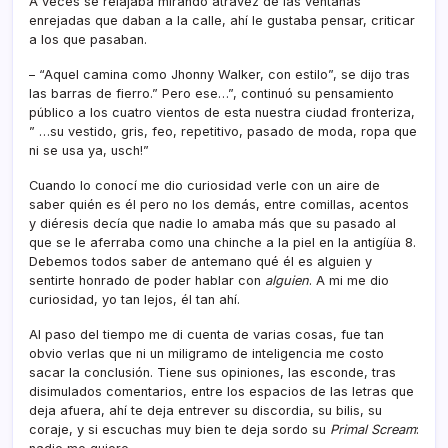
A veces se relajaba mirando atravez de las ventanas
enrejadas que daban a la calle, ahí­ le gustaba pensar, criticar
a los que pasaban.
– “Aquel camina como Jhonny Walker, con estilo”, se dijo tras
las barras de fierro.” Pero ese…”, continuó su pensamiento
público a los cuatro vientos de esta nuestra ciudad fronteriza,
” …su vestido, gris, feo, repetitivo, pasado de moda, ropa que
ni se usa ya, usch!”
Cuando lo conocí­ me dio curiosidad verle con un aire de
saber quién es él pero no los demás, entre comillas, acentos
y diéresis decí­a que nadie lo amaba más que su pasado al
que se le aferraba como una chinche a la piel en la antigíüa 8.
Debemos todos saber de antemano qué él es alguien y
sentirte honrado de poder hablar con
alguien
. A mi me dio
curiosidad, yo tan lejos, él tan ahí­.
Al paso del tiempo me di cuenta de varias cosas, fue tan
obvio verlas que ni un miligramo de inteligencia me costo
sacar la conclusión. Tiene sus opiniones, las esconde, tras
disimulados comentarios, entre los espacios de las letras que
deja afuera, ahí­ te deja entrever su discordia, su bilis, su
coraje, y si escuchas muy bien te deja sordo su
Primal Scream
: