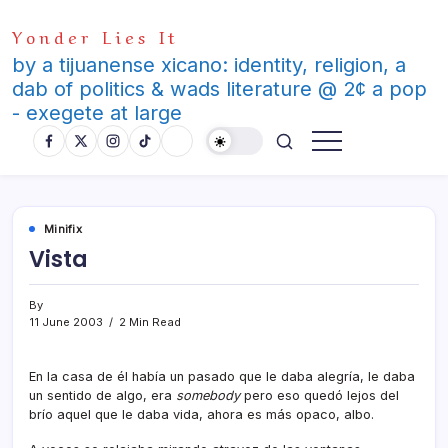
Skip
Yonder Lies It
to
content
by a tijuanense xicano: identity, religion, a
dab of politics & wads literature @ 2¢ a pop
- exegete at large
Minifix
Vista
By
11 June 2003
2 Min Read
En la casa de él habí­a un pasado que le daba alegrí­a, le daba
un sentido de algo, era
somebody
pero eso quedó lejos del
brí­o aquel que le daba vida, ahora es más opaco, albo.