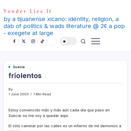
Skip
Yonder Lies It
to
content
by a tijuanense xicano: identity, religion, a
dab of politics & wads literature @ 2¢ a pop
- exegete at large
Suecia
frí­olentos
By
1 June 2003
1 Min Read
Estoy convencido más y más aún cada dí­a que paso en
Suecia: no me voy a quedar aquí­.
El sólo caminar por las calles es un infierno de mil demonios a