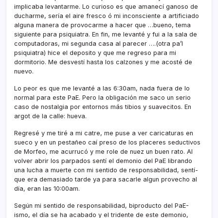
implicaba levantarme. Lo curioso es que amanecí­ ganoso de
ducharme, serí­a el aire fresco ó mi inconsciente a artificiado
alguna manera de provocarme a hacer que …bueno, tema
siguiente para psiquiatra. En fin, me levanté y fui a la sala de
computadoras, mi segunda casa al parecer ….(otra pa’l
psiquiatra) hice el deposito y que me regreso para mi
dormitorio. Me desvestí­ hasta los calzones y me acosté de
nuevo.
Lo peor es que me levanté a las 6:30am, nada fuera de lo
normal para este PaE. Pero la obligación me saco un serio
caso de nostalgia por entornos más tibios y suavecitos. En
argot de la calle: hueva.
Regresé y me tiré a mi catre, me puse a ver caricaturas en
sueco y en un pestañeo caí­ preso de los placeres seductivos
de Morfeo, me acurrucó y me role de nuez un buen rato. Al
volver abrir los parpados sentí­ el demonio del PaE librando
una lucha a muerte con mi sentido de responsabilidad, sentí­
que era demasiado tarde ya para sacarle algun provecho al
dí­a, eran las 10:00am.
Según mi sentido de responsabilidad, biproducto del PaE-
ismo, el dí­a se ha acabado y el tridente de este demonio,