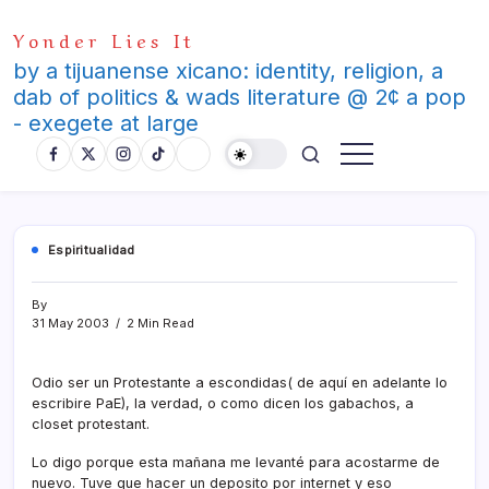
Skip
Yonder Lies It
to
content
by a tijuanense xicano: identity, religion, a
dab of politics & wads literature @ 2¢ a pop
- exegete at large
Espiritualidad
By
31 May 2003
2 Min Read
Odio ser un Protestante a escondidas( de aquí­ en adelante lo
escribire PaE), la verdad, o como dicen los gabachos, a
closet protestant.
Lo digo porque esta mañana me levanté para acostarme de
nuevo. Tuve que hacer un deposito por internet y eso