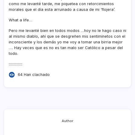
como me levanté tarde, me piquetea con retorcimientos
morales que el dí­a esta arruinado a causa de mi ‘flojera’.
What a life…
Pero me levanté bien en todos modos …hoy no le hago caso ni
al mismo diablo, ahí­ que se desgreñen mis sentiminetos con el
inconsciente y los demás yo me voy a tomar una birria mejor
…. Hay veces que es no es tan malo ser Católico a pesar del
todo.
:::::::::::::::
64 Han clachado
Author