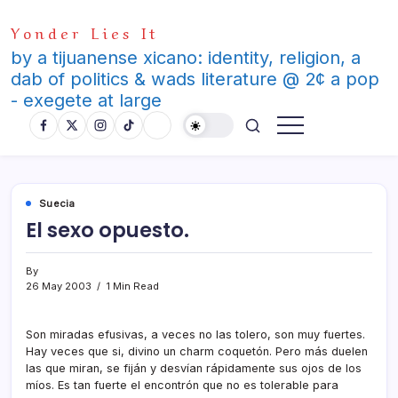
Skip
Yonder Lies It
to
content
by a tijuanense xicano: identity, religion, a
dab of politics & wads literature @ 2¢ a pop
- exegete at large
Suecia
El sexo opuesto.
By
26 May 2003
1 Min Read
Son miradas efusivas, a veces no las tolero, son muy fuertes.
Hay veces que si, divino un charm coquetón. Pero más duelen
las que miran, se fiján y desví­an rápidamente sus ojos de los
mí­os. Es tan fuerte el encontrón que no es tolerable para