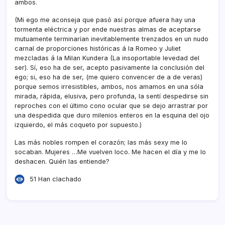
ambos.
(Mi ego me aconseja que pasó así­ porque afuera hay una
tormenta eléctrica y por ende nuestras almas de aceptarse
mutuamente terminarí­an inevitablemente trenzados en un nudo
carnal de proporciones históricas á la Romeo y Juliet
mezcladas á la Milan Kundera (La insoportable levedad del
ser). Sí­, eso ha de ser, acepto pasivamente la conclusión del
ego; si, eso ha de ser, (me quiero convencer de a de veras)
porque semos irresistibles, ambos, nos amamos en una sóla
mirada, rápida, elusiva, pero profunda, la sentí­ despedirse sin
reproches con el último cono ocular que se dejo arrastrar por
una despedida que duro milenios enteros en la esquina del ojo
izquierdo, el más coqueto por supuesto.)
Las más nobles rompen el corazón; las más sexy me lo
socaban. Mujeres …Me vuelven loco. Me hacen el dí­a y me lo
deshacen. Quién las entiende?
51 Han clachado