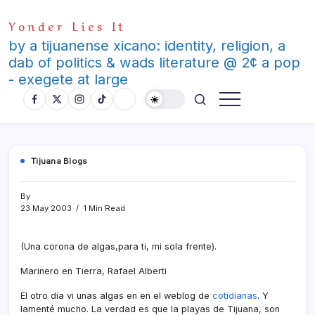
Skip
Yonder Lies It
to
content
by a tijuanense xicano: identity, religion, a
dab of politics & wads literature @ 2¢ a pop
- exegete at large
Tijuana Blogs
By
23 May 2003
1 Min Read
(Una corona de algas,para ti, mi sola frente).
Marinero en Tierra, Rafael Alberti
El otro dí­a vi unas algas en en el weblog de
cotidianas
. Y
lamenté mucho. La verdad es que la playas de Tijuana, son