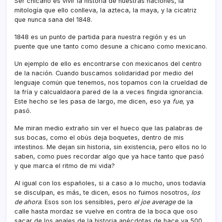
Ser chicano es vivir la historia de nuestras naciones, la
mitologí­a que ello conlleva, la azteca, la maya, y la cicatriz
que nunca sana del 1848.
1848 es un punto de partida para nuestra región y es un
puente que une tanto como desune a chicano como mexicano.
Un ejemplo de ello es encontrarse con mexicanos del centro
de la nación. Cuando buscamos solidaridad por medio del
lenguaje común que tenemos, nos topamos con la crueldad de
la frí­a y calcualdaora pared de la a veces fingida ignorancia.
Este hecho se les pasa de largo, me dicen, eso ya
fue
, ya
pasó.
Me miran medio extraño sin ver el hueco que las palabras de
sus bocas, como el obús deja boquetes, dentro de mis
intestinos. Me dejan sin historia, sin existencia, pero ellos no lo
saben, como pues recordar algo que ya hace tanto que pasó
y que marca el ritmo de mi vida?
Al igual con los españoles, si a caso a lo mucho, unos todaví­a
se disculpan, es más, te dicen, esos no fuimos nosotros,
los
de ahora
. Esos son los sensibles, pero
el joe average
de la
calle hasta mordaz se vuelve en contra de la boca que oso
sacar de los anales de la historia anécdotas de hace ya 500