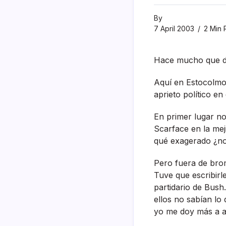
By
7 April 2003
2 Min 
Hace mucho que dej
Aquí­ en Estocolmo
aprieto polí­tico e
En primer lugar no
Scarface en la mej
qué exagerado ¿n
Pero fuera de brom
Tuve que escribirl
partidario de Bus
ellos no sabí­an l
yo me doy más a ap