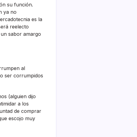
ón su función.
n ya no
ercadotecnia es la
será reelecto
n un sabor amargo
rrumpen al
 no ser corrumpidos
os (alguien dijo
timidar a los
luntad de comprar
 que escojo muy