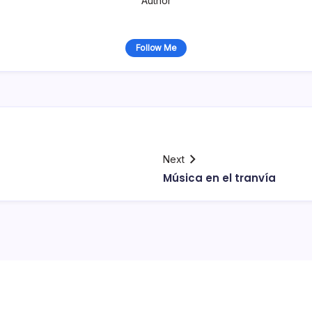
Author
Follow Me
Next
Música en el tranví­a