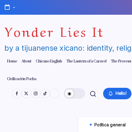
Skip
-
to
content
Yonder Lies It
by a tijuanense xicano: identity, reli
Home
About
Chicano English
The Lantern of a Caravel
The Process
Civilización Pocha
Hello!
Polí­tica general