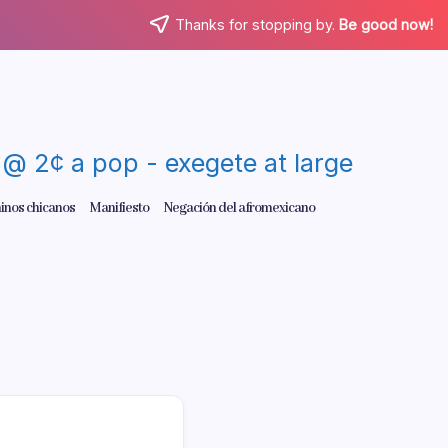
Thanks for stopping by.
Be good now!
re @ 2¢ a pop - exegete at large
inos chicanos
Manifiesto
Negación del afromexicano