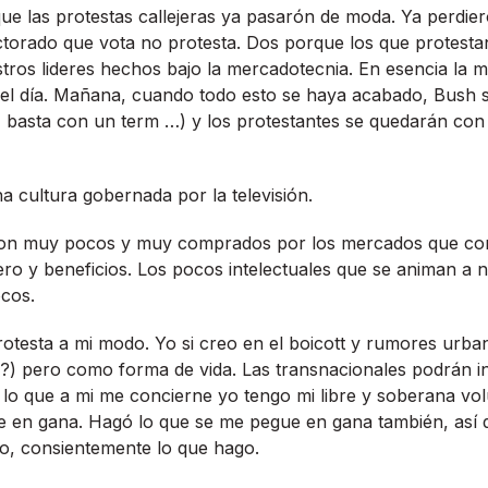
ue las protestas callejeras ya pasarón de moda. Ya perdier
ctorado que vota no protesta. Dos porque los que protesta
os lideres hechos bajo la mercadotecnia. En esencia la m
del dí­a. Mañana, cuando todo esto se haya acabado, Bush 
e, basta con un term …) y los protestantes se quedarán co
 cultura gobernada por la televisión.
 son muy pocos y muy comprados por los mercados que co
nero y beneficios. Los pocos intelectuales que se animan a
ocos.
rotesta a mi modo. Yo si creo en el boicott y rumores urban
?) pero como forma de vida. Las transnacionales podrán in
 lo que a mi me concierne yo tengo mi libre y soberana vo
e en gana. Hagó lo que se me pegue en gana también, así­
o, consientemente lo que hago.