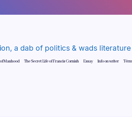
gion, a dab of politics & wads literatu
 of Manhood
The Secret Life of Francis Cornish
Essay
Info on writer
Térm