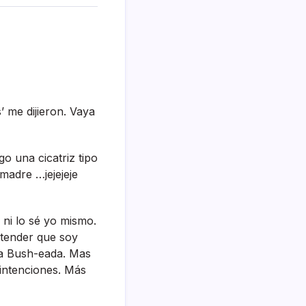
’ me dijieron. Vaya
o una cicatriz tipo
madre …jejejeje
 ni lo sé yo mismo.
entender que soy
na Bush-eada. Mas
 intenciones. Más