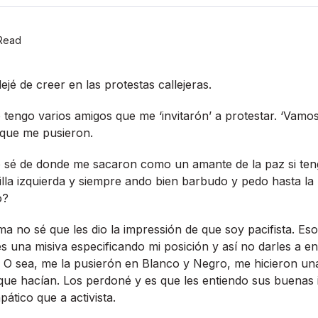
Read
é de creer en las protestas callejeras.
 tengo varios amigos que me ‘invitarón’ a protestar. ‘Vamos
n que me pusieron.
 sé de donde me sacaron como un amante de la paz si teng
illa izquierda y siempre ando bien barbudo y pedo hasta la 
o?
a no sé que les dio la impressión de que soy pacifista. Eso
es una misiva especificando mi posición y así­ no darles a 
h. O sea, me la pusierón en Blanco y Negro, me hicieron u
o que hací­an. Los perdoné y es que les entiendo sus buenas
ático que a activista.