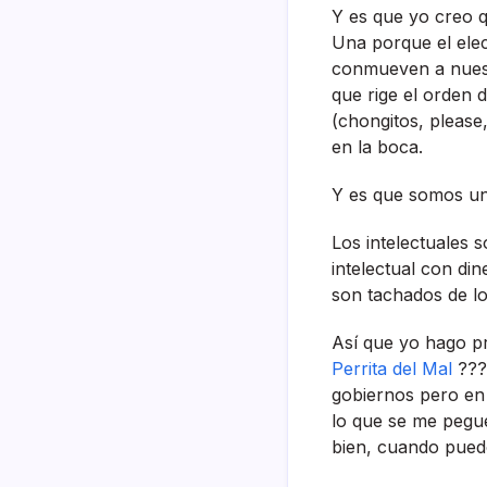
Y es que yo creo q
Una porque el ele
conmueven a nuestr
que rige el orden 
(chongitos, pleas
en la boca.
Y es que somos una
Los intelectuales
intelectual con di
son tachados de l
Así­ que yo hago p
Perrita del Mal
???
gobiernos pero en
lo que se me pegu
bien, cuando pued