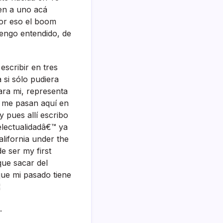
en a uno acá
Por eso el boom
tengo entendido, de
scribir en tres
 si sólo pudiera
ara mi, representa
 me pasan aquí­ en
 pues allí­ escribo
electualidadâ€™ ya
lifornia under the
de ser my first
que sacar del
que mi pasado tiene
¦
.