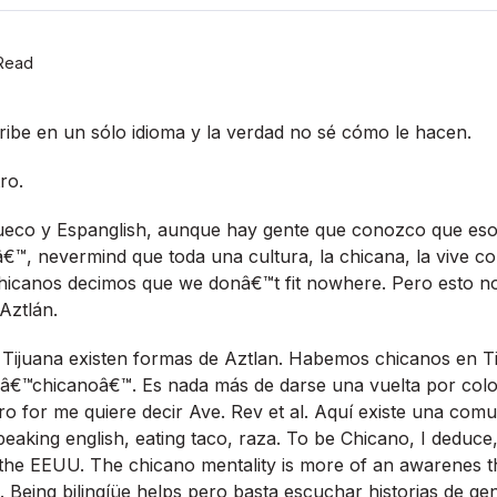
Read
ibe en un sólo idioma y la verdad no sé cómo le hacen.
ro.
Sueco y Espanglish, aunque hay gente que conozco que eso 
€™, nevermind que toda una cultura, la chicana, la vive 
 chicanos decimos que we donâ€™t fit nowhere. Pero esto no
Aztlán.
Tijuana existen formas de Aztlan. Habemos chicanos en Tij
 â€™chicanoâ€™. Es nada más de darse una vuelta por colo
ro for me quiere decir Ave. Rev et al. Aquí­ existe una com
peaking english, eating taco, raza. To be Chicano, I deduc
the EEUU. The chicano mentality is more of an awarenes th
Being bilingíüe helps pero basta escuchar historias de ge