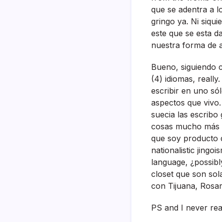
que se adentra a 
gringo ya. Ni siqu
este que se esta d
nuestra forma de ad
Bueno, siguiendo c
(4) idiomas, reall
escribir en uno só
aspectos que vivo.
suecia las escribo
cosas mucho más re
que soy producto d
nationalistic jingo
language, ¿possibl
closet que son sol
con Tijuana, Rosar
PS and I never read