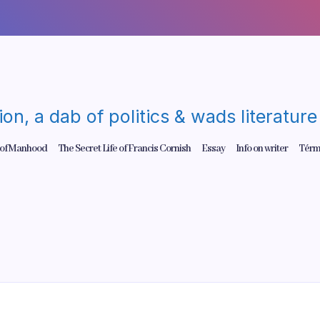
gion, a dab of politics & wads literatu
 of Manhood
The Secret Life of Francis Cornish
Essay
Info on writer
Térm