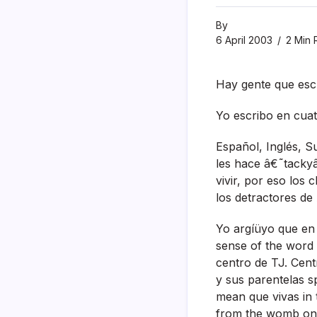
By
6 April 2003
2 Min 
Hay gente que escr
Yo escribo en cuat
Español, Inglés, 
les hace â€˜tackyâ
vivir, por eso los
los detractores de 
Yo argíüyo que en 
sense of the word
centro de TJ. Cent
y sus parentelas s
mean que vivas in 
from the womb on. 