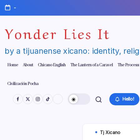
Skip
-
to
content
Yonder Lies It
by a tijuanense xicano: identity, reli
Home
About
Chicano English
The Lantern of a Caravel
The Process
Civilización Pocha
Hello!
Tj Xicano