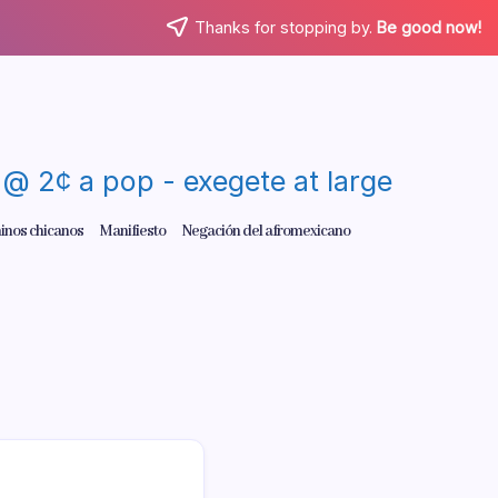
Thanks for stopping by.
Be good now!
re @ 2¢ a pop - exegete at large
inos chicanos
Manifiesto
Negación del afromexicano