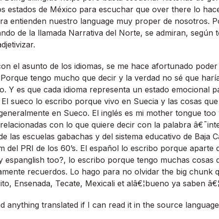
los estados de México para escuchar que over there lo hac
iera entienden nuestro language muy proper de nosotros. 
ando de la llamada Narrativa del Norte, se admiran, según 
jetivizar.
on el asunto de los idiomas, se me hace afortunado poder e
y. Porque tengo mucho que decir y la verdad no sé que harí­a
lo. Y es que cada idioma representa un estado emocional p
 El sueco lo escribo porque vivo en Suecia y las cosas que
 generalmente en Sueco. El inglés es mi mother tongue too y
lacionadas con lo que quiere decir con la palabra â€˜int
e las escuelas gabachas y del sistema educativo de Baja Ca
ism del PRI de los 60’s. El español lo escribo porque aparte 
y espanglish too?, lo escribo porque tengo muchas cosas 
amente recuerdos. Lo hago para no olvidar the big chunk 
ito, Ensenada, Tecate, Mexicali et alâ€¦bueno ya saben â€
 anything translated if I can read it in the source language