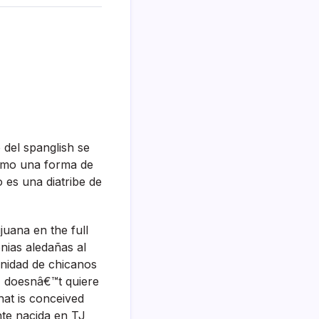
del spanglish se
como una forma de
 es una diatribe de
uana en the full
nias aledañas al
unidad de chicanos
e, doesnâ€™t quiere
at is conceived
nte nacida en TJ