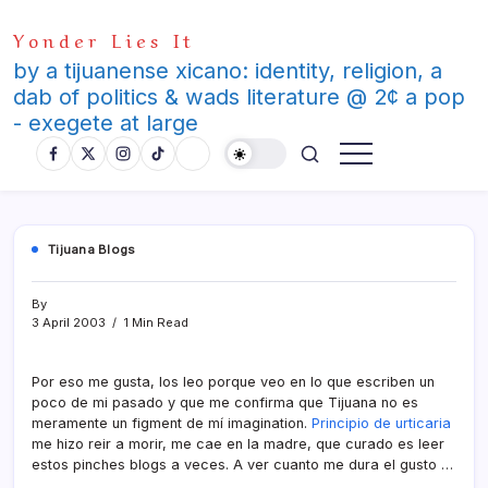
Skip
Yonder Lies It
to
content
by a tijuanense xicano: identity, religion, a
dab of politics & wads literature @ 2¢ a pop
- exegete at large
Tijuana Blogs
By
3 April 2003
1 Min Read
Por eso me gusta, los leo porque veo en lo que escriben un
poco de mi pasado y que me confirma que Tijuana no es
meramente un figment de mí­ imagination.
Principio de urticaria
me hizo reir a morir, me cae en la madre, que curado es leer
estos pinches blogs a veces. A ver cuanto me dura el gusto …