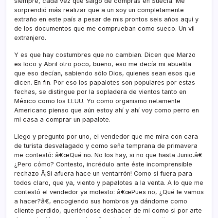
siempre, cada vez que salgo de compras en Suecia. Me
sorprendió más realizar que a un soy un completamente
extraño en este paí­s a pesar de mis prontos seis años aquí­ y
de los documentos que me comprueban como sueco. Un vil
extranjero.
Y es que hay costumbres que no cambian. Dicen que Marzo
es loco y Abril otro poco, bueno, eso me decí­a mi abuelita
que eso decí­an, sabiendo sólo Dios, quienes sean esos que
dicen. En fin. Por eso los papalotes son populares por estas
fechas, se distingue por la sopladera de vientos tanto en
México como los EEUU. Yo como organismo netamente
Americano pienso que aún estoy ahí­ y ahí­ voy como perro en
mi casa a comprar un papalote.
Llego y pregunto por uno, el vendedor que me mira con cara
de turista desvalagado y como seña temprana de primavera
me contestó: â€œQué no. No los hay, si no que hasta Junio.â€
¿Pero cómo? Contesto, incrédulo ante éste incomprensible
rechazo Â¡Si afuera hace un ventarrón! Como si fuera para
todos claro, que ya, viento y papalotes a la venta. A lo que me
contestó el vendedor ya molesto: â€œPues no, ¿Qué le vamos
a hacer?â€, encogiendo sus hombros ya dándome como
cliente perdido, queriéndose deshacer de mi como si por arte