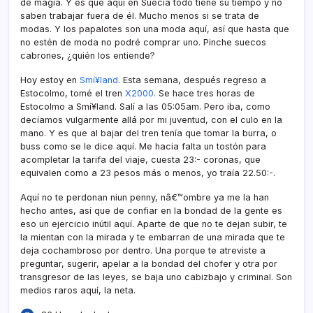
de magia. Y es que aquí­ en Suecia todo tiene su tiempo y no
saben trabajar fuera de él. Mucho menos si se trata de
modas. Y los papalotes son una moda aquí­, así­ que hasta que
no estén de moda no podré comprar uno. Pinche suecos
cabrones, ¿quién los entiende?
Hoy estoy en
Smí¥land
. Esta semana, después regreso a
Estocolmo, tomé el tren
X2000.
Se hace tres horas de
Estocolmo a Smí¥land. Salí­ a las 05:05am. Pero iba, como
decí­amos vulgarmente allá por mi juventud, con el culo en la
mano. Y es que al bajar del tren tení­a que tomar la burra, o
buss como se le dice aquí­. Me hacia falta un tostón para
acompletar la tarifa del viaje, cuesta 23:- coronas, que
equivalen como a 23 pesos más o menos, yo traí­a 22.50:-.
Aquí­ no te perdonan niun penny, nâ€™ombre ya me la han
hecho antes, así­ que de confiar en la bondad de la gente es
eso un ejercicio inútil aquí­. Aparte de que no te dejan subir, te
la mientan con la mirada y te embarran de una mirada que te
deja cochambroso por dentro. Una porque te atreviste a
preguntar, sugerir, apelar a la bondad del chofer y otra por
transgresor de las leyes, se baja uno cabizbajo y criminal. Son
medios raros aquí­, la neta.