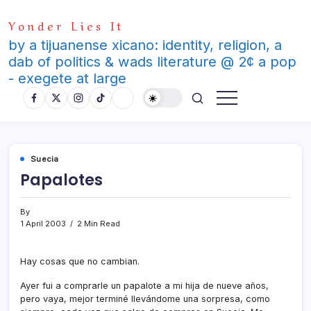
Skip
Yonder Lies It
to
content
by a tijuanense xicano: identity, religion, a
dab of politics & wads literature @ 2¢ a pop
- exegete at large
Suecia
Papalotes
By
1 April 2003
2 Min Read
Hay cosas que no cambian.
Ayer fui a comprarle un papalote a mi hija de nueve años,
pero vaya, mejor terminé llevándome una sorpresa, como