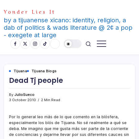
Skip
Yonder Lies It
to
content
by a tijuanense xicano: identity, religion, a
dab of politics & wads literature @ 2¢ a pop
- exegete at large
Tijuana
Tijuana Blogs
Dead Tj people
By
JulioSueco
3 October 2010
2 Min Read
Por lo general leo más de lo que comento en la blósfera,
especialmente los blós de Tijuana. No sé realmente a qué se
deba. Me imagino que me gusta más ser parte de la corriente
de conciencias y dejarme llevar por sus diferentes cauces sin