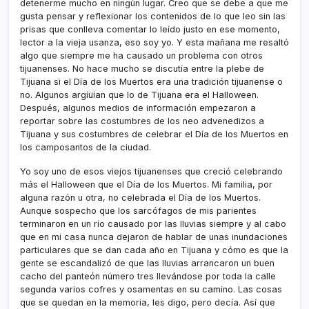
detenerme mucho en ningún lugar. Creo que se debe a que me
gusta pensar y reflexionar los contenidos de lo que leo sin las
prisas que conlleva comentar lo leí­do justo en ese momento,
lector a la vieja usanza, eso soy yo. Y esta mañana me resaltó
algo que siempre me ha causado un problema con otros
tijuanenses. No hace mucho se discutí­a entre la plebe de
Tijuana si el Dí­a de los Muertos era una tradición tijuanense o
no. Algunos argíüí­an que lo de Tijuana era el Halloween.
Después, algunos medios de información empezaron a
reportar sobre las costumbres de los neo advenedizos a
Tijuana y sus costumbres de celebrar el Dí­a de los Muertos en
los camposantos de la ciudad.
Yo soy uno de esos viejos tijuanenses que creció celebrando
más el Halloween que el Dí­a de los Muertos. Mi familia, por
alguna razón u otra, no celebrada el Dí­a de los Muertos.
Aunque sospecho que los sarcófagos de mis parientes
terminaron en un rí­o causado por las lluvias siempre y al cabo
que en mi casa nunca dejaron de hablar de unas inundaciones
particulares que se dan cada año en Tijuana y cómo es que la
gente se escandalizó de que las lluvias arrancaron un buen
cacho del panteón número tres llevándose por toda la calle
segunda varios cofres y osamentas en su camino. Las cosas
que se quedan en la memoria, les digo, pero decí­a. Así­ que