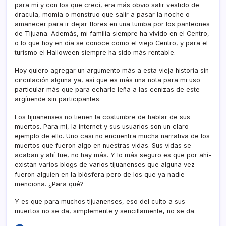
para mí­ y con los que crecí­, era más obvio salir vestido de
dracula, momia o monstruo que salir a pasar la noche o
amanecer para ir dejar flores en una tumba por los panteones
de Tijuana. Además, mi familia siempre ha vivido en el Centro,
o lo que hoy en dí­a se conoce como el viejo Centro, y para el
turismo el Halloween siempre ha sido más rentable.
Hoy quiero agregar un argumento más a esta vieja historia sin
circulación alguna ya, así­ que es más una nota para mi uso
particular más que para echarle leña a las cenizas de este
argíüende sin participantes.
Los tijuanenses no tienen la costumbre de hablar de sus
muertos. Para mí­, la internet y sus usuarios son un claro
ejemplo de ello. Uno casi no encuentra mucha narrativa de los
muertos que fueron algo en nuestras vidas. Sus vidas se
acaban y ahí­ fue, no hay más. Y lo más seguro es que por ahí­
existan varios blogs de varios tijuanenses que alguna vez
fueron alguien en la blósfera pero de los que ya nadie
menciona. ¿Para qué?
Y es que para muchos tijuanenses, eso del culto a sus
muertos no se da, simplemente y sencillamente, no se da.