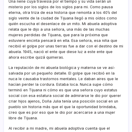
Una nene cuya travesí­a por el tiempo y su vida serán un
misterio por los siglos de los siglos para mi. Como pausa
eterna, otra triza de esa historia que remonta a los 40’s del
siglo veinte de la ciudad de Tijuana llegó a mis oí­dos como
quién escucha el desenlace de un mito. Mi abuela adoptiva
relata que le dijo a una señora, una más de las muchas
mujeres perdidas de Tijuana, que para la próxima que
estuviere encinta pensará en ella. Esa señora, esa niña que
recibió el golpe por unas tierras fue a dar con el destino de mi
abuela. 1945, nació el ente que diese luz a este ente que
ahora escribe quizá quimeras.
La reputación de mi abuela biológica y materna se ve así­
salvada por un pequeño detalle. El golpe que recibió en la
nuca le causaba trastornos mentales. Le daban aires que le
hací­an perder la cordura. Estaba loca. Nunca supe cómo
terminó en Tijuana ni cómo es que una señora cuyo estatus
social con esa estatura social de admirarse le dio por querer
criar hijos ajenos, Doña Julia tení­a una posición social en un
pueblo sin historia más que el que la oportunidad brindaba,
creo que es por eso que le dio por acercarse a una mujer
libre de Tijuana.
Al recibir a mi madre, mi abuela adoptiva cuenta que el