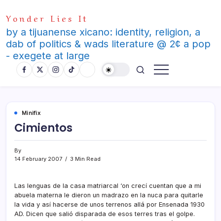
Skip
Yonder Lies It
to
content
by a tijuanense xicano: identity, religion, a
dab of politics & wads literature @ 2¢ a pop
- exegete at large
Minifix
Cimientos
By
14 February 2007
3 Min Read
Las lenguas de la casa matriarcal ‘on crecí­ cuentan que a mi
abuela materna le dieron un madrazo en la nuca para quitarle
la vida y así­ hacerse de unos terrenos allá por Ensenada 1930
AD. Dicen que salió disparada de esos terres tras el golpe.