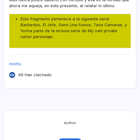
ahora me aqueja, en este presente, al relatar lo último.
Este fragmento pertenece a la siguiente serie:
Bastardos
,
El Jefe
,
Gens Una Sumus
,
Taxa Camarae
, y
forma parte de la inclusa serie de
My own private
rumor personaje
.
minifix
66 Han clachado
Author