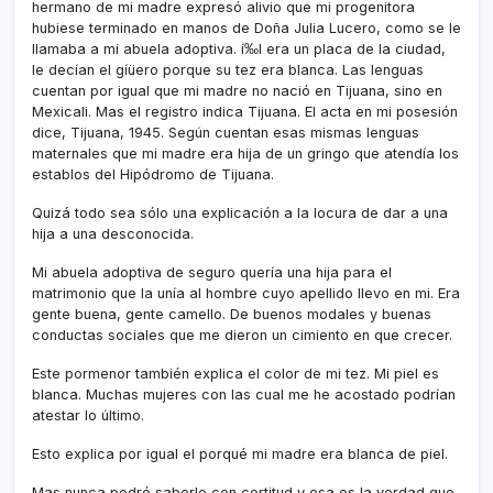
hermano de mi madre expresó alivio que mi progenitora
hubiese terminado en manos de Doña Julia Lucero, como se le
llamaba a mi abuela adoptiva. í‰l era un placa de la ciudad,
le decí­an el gíüero porque su tez era blanca. Las lenguas
cuentan por igual que mi madre no nació en Tijuana, sino en
Mexicali. Mas el registro indica Tijuana. El acta en mi posesión
dice, Tijuana, 1945. Según cuentan esas mismas lenguas
maternales que mi madre era hija de un gringo que atendí­a los
establos del Hipódromo de Tijuana.
Quizá todo sea sólo una explicación a la locura de dar a una
hija a una desconocida.
Mi abuela adoptiva de seguro querí­a una hija para el
matrimonio que la uní­a al hombre cuyo apellido llevo en mi. Era
gente buena, gente camello. De buenos modales y buenas
conductas sociales que me dieron un cimiento en que crecer.
Este pormenor también explica el color de mi tez. Mi piel es
blanca. Muchas mujeres con las cual me he acostado podrí­an
atestar lo último.
Esto explica por igual el porqué mi madre era blanca de piel.
Mas nunca podré saberlo con certitud y esa es la verdad que