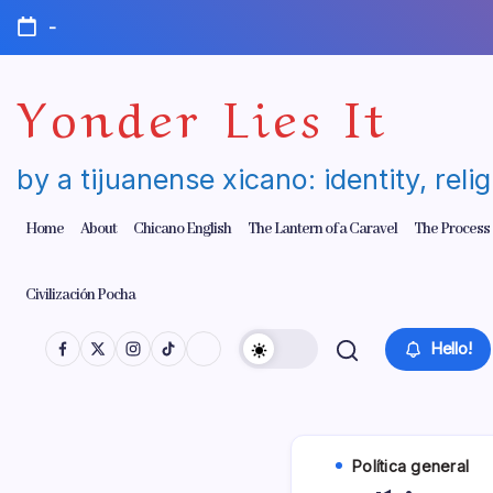
Skip
-
to
content
Yonder Lies It
by a tijuanense xicano: identity, reli
Home
About
Chicano English
The Lantern of a Caravel
The Process
Civilización Pocha
Hello!
Polí­tica general