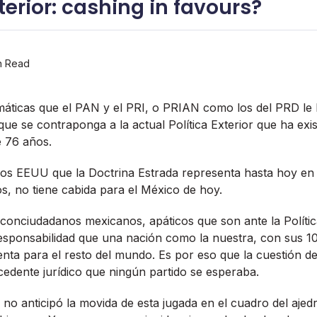
Interior: cashing in favours?
n Read
máticas que el PAN y el PRI, o PRIAN como los del PRD le 
que se contraponga a la actual Polí­tica Exterior que ha exi
 76 años.
los EEUU que la Doctrina Estrada representa hasta hoy en d
s, no tiene cabida para el México de hoy.
 conciudadanos mexicanos, apáticos que son ante la Polí­tic
esponsabilidad que una nación como la nuestra, con sus 10
enta para el resto del mundo. Es por eso que la cuestión d
edente jurí­dico que ningún partido se esperaba.
 no anticipó la movida de esta jugada en el cuadro del ajed