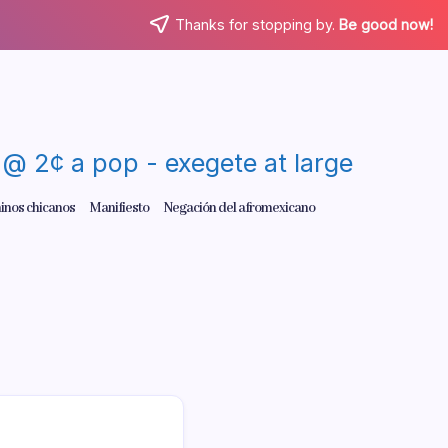
Thanks for stopping by.
Be good now!
re @ 2¢ a pop - exegete at large
inos chicanos
Manifiesto
Negación del afromexicano