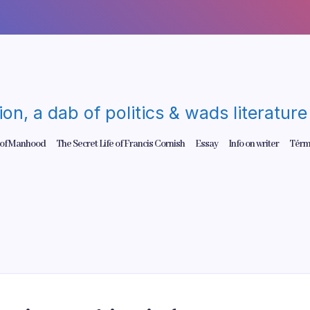
gion, a dab of politics & wads literatu
 of Manhood
The Secret Life of Francis Cornish
Essay
Info on writer
Térm