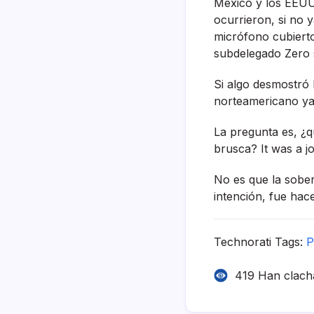
México y los EEUU
ocurrieron, si no 
micrófono cubierto
subdelegado Zero s
Si algo desmostró l
norteamericano ya
La pregunta es, ¿q
brusca? It was a jo
No es que la sober
intención, fue hacer
Technorati Tags:
P
419 Han clach