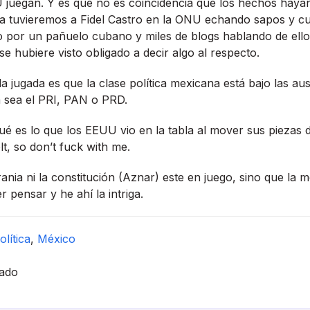
 juegan. Y es que no es coincidencia que los hechos hay
ya tuvieremos a Fidel Castro en la ONU echando sapos y c
 por un pañuelo cubano y miles de blogs hablando de ello,
e hubiere visto obligado a decir algo al respecto.
a jugada es que la clase polí­tica mexicana está bajo las au
 sea el PRI, PAN o PRD.
ué es lo que los EEUU vio en la tabla al mover sus piezas
lt, so don’t fuck with me.
ania ni la constitución (Aznar) este en juego, sino que la m
 pensar y he ahí­ la intriga.
olí­tica
,
México
ado