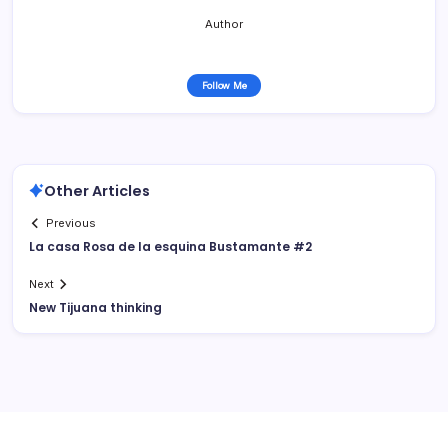
Author
Follow Me
Other Articles
Previous
La casa Rosa de la esquina Bustamante #2
Next
New Tijuana thinking