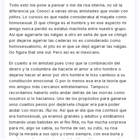
Todo esto me pone a pensar o me da risa interna, no sé la
diferencia ya. Conocí­ a varias otras amistades que viví­an con
jotitos. Lo curioso es que nadie consideraba al mayate como
homosexual. El que chinga es el hombre y en ese aspecto mi
amigo nunca perdió su estatus machista entre nuestro grupo.
Así­ que agarrarle las nalgas a otro en seña de que se chingó
por dejarse agarrar las caderas no es considerado como
homosexualismo, el joto es el que se dejó agarrar las nalgas.
Go figure that one out. Pero así­ es el mexicano.
En cuanto a mi amistad pues creo que la combinación del
dinero y la costumbre de hacerle el amor a otro hombre o
dejarse hacer el amor por otro hombre le hizo cambios a su
constitución emocional. O por lo menos esa era la teorí­a que
mis amigos más cercanos entretení­amos. Tampoco
recordamos haberlo visto andar detrás de las morras como
nosotros sí­ lo hací­amos. Uno de los propósitos para ganarse
unos cuantos pesos por dejársela chupar era para poder
andar con morras. í‰l no. Así­ que el dí­a que me confesó que
era homosexual, ya eramos grandes y adultos y estábamos
tomando unas bebidas en el Rio Rita, no fue mucha sorpresa
para mí­, algo se sabí­a, su forma de ser, su cutis, su risa.
Dirigí­ la mirada a sus ojos y como siempre, con esa burla y