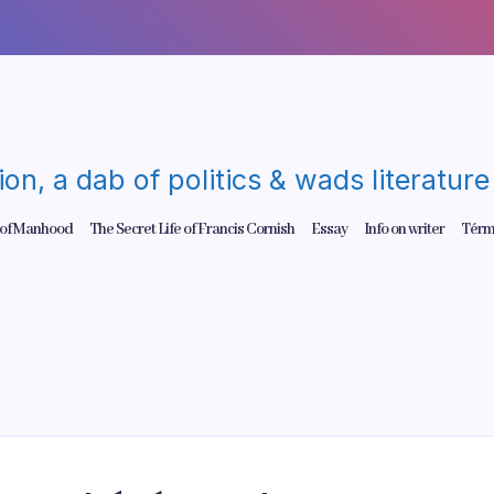
gion, a dab of politics & wads literatu
 of Manhood
The Secret Life of Francis Cornish
Essay
Info on writer
Térm