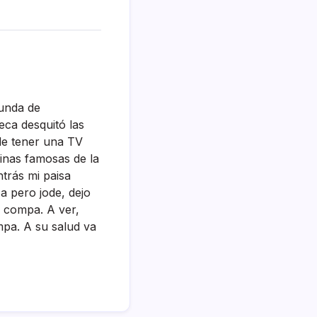
unda de
ueca desquitó las
de tener una TV
uinas famosas de la
ntrás mi paisa
za pero jode, dejo
a compa. A ver,
mpa. A su salud va