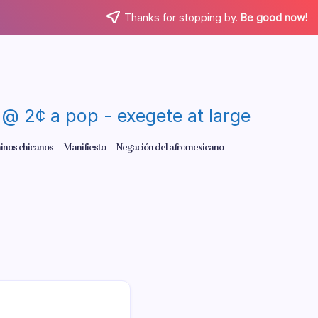
Thanks for stopping by.
Be good now!
re @ 2¢ a pop - exegete at large
inos chicanos
Manifiesto
Negación del afromexicano