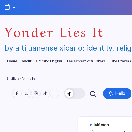
Skip
-
to
content
Yonder Lies It
by a tijuanense xicano: identity, reli
Home
About
Chicano English
The Lantern of a Caravel
The Process
Civilización Pocha
Hello!
México