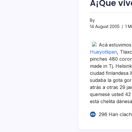
Â¡Que viv
By
14 August 2005
1 M
Acá estuvimos
Hueyotlipan
, Tlax
pinches 480 corona
made in Tj. Helsin
ciudad finlandesa l
sudaba la gota gord
atrás a otras 29 j
quemesé usted 42 k
esta chelita dánesa
296 Han clac