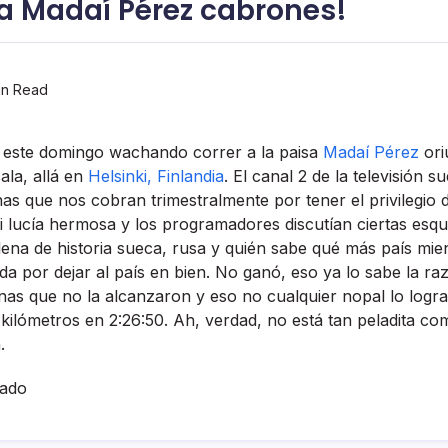
a Madaí­ Pérez cabrones!
in Read
 este domingo wachando correr a la paisa
Madaí­ Pérez
ori
cala, allá en
Helsinki, Finlandia
. El canal 2 de la televisión s
s que nos cobran trimestralmente por tener el privilegio 
ki lucí­a hermosa y los programadores discutí­an ciertas esq
lena de historia sueca, rusa y quién sabe qué más paí­s mie
a por dejar al paí­s en bien. No ganó, eso ya lo sabe la ra
ainas que no la alcanzaron y eso no cualquier nopal lo logr
ilómetros en 2:26:50. Ah, verdad, no está tan peladita co
.
hado