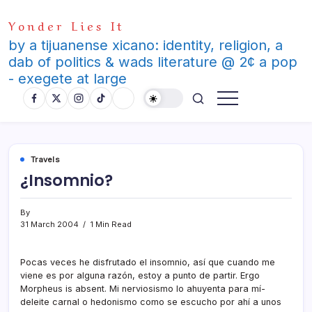
Skip
Yonder Lies It
to
content
by a tijuanense xicano: identity, religion, a
dab of politics & wads literature @ 2¢ a pop
- exegete at large
Travels
¿Insomnio?
By
31 March 2004
1 Min Read
Pocas veces he disfrutado el insomnio, así­ que cuando me
viene es por alguna razón, estoy a punto de partir. Ergo
Morpheus is absent. Mi nerviosismo lo ahuyenta para mí­
deleite carnal o hedonismo como se escucho por ahí­ a unos