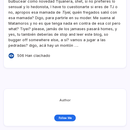
bulbucear como novedad Tijuanera, shet, si no prefieres lo
sensual y lo hedonista, I have to cuestionarte si eres de TJ o
no, apropos esa mamada de
Tiyei
, quién fregados salió con
esa mamada? Digo, para partirle en su moder. Me suena al
Matamoros y no es que tenga nada en contra de esa col pero
what? Tiyei? please, jamás de los jamases pasará homes, y
yes, tu también deberí­as de stop and leer este blog, so
bugger off somewhere else, a sí­? vamos a jugar a las
pedradas? digo, acá hay un montón ….
506 Han clachado
Author
Follow Me