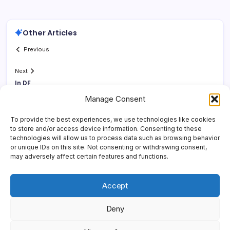
Other Articles
Previous
Next
In DF
Manage Consent
To provide the best experiences, we use technologies like cookies
to store and/or access device information. Consenting to these
technologies will allow us to process data such as browsing behavior
or unique IDs on this site. Not consenting or withdrawing consent,
may adversely affect certain features and functions.
Accept
Deny
Copyright 2026 —
Yonder Lies It
. All rights reserved.
Blogsy