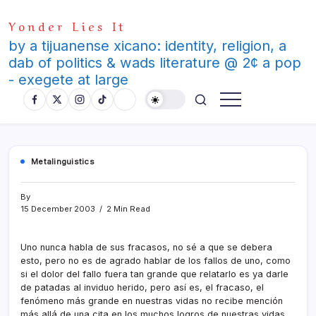
Skip
Yonder Lies It
to
content
by a tijuanense xicano: identity, religion, a
dab of politics & wads literature @ 2¢ a pop
- exegete at large
Metalinguistics
By
15 December 2003
2 Min Read
Uno nunca habla de sus fracasos, no sé a que se debera
esto, pero no es de agrado hablar de los fallos de uno, como
si el dolor del fallo fuera tan grande que relatarlo es ya darle
de patadas al inviduo herido, pero así­ es, el fracaso, el
fenómeno más grande en nuestras vidas no recibe mención
más allá de una cita en los muchos logros de nuestras vidas,