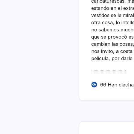
caricaturescas, más
estando en el extr
vestidos se le mir
otra cosa, lo intel
no sabemos mucho 
que se provocó es
cambien las cosas
nos invito, a cost
pelicula, por darl
:::::::::::::::::::::::::::::
66 Han clach