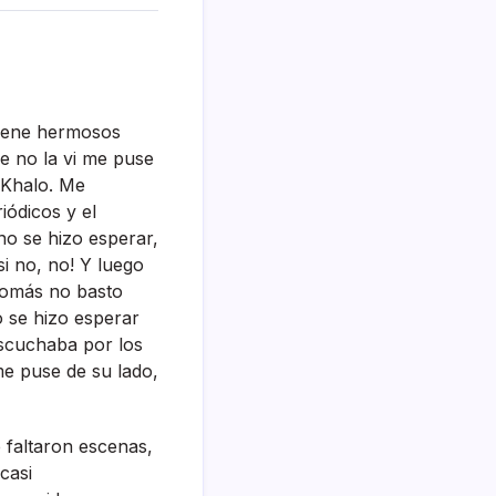
 tiene hermosos
ue no la vi me puse
a Khalo. Me
iódicos y el
no se hizo esperar,
i no, no! Y luego
 nomás no basto
no se hizo esperar
escuchaba por los
me puse de su lado,
e faltaron escenas,
casi