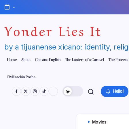
Skip
-
to
content
Yonder Lies It
by a tijuanense xicano: identity, reli
Home
About
Chicano English
The Lantern of a Caravel
The Process
Civilización Pocha
Hello!
Movies