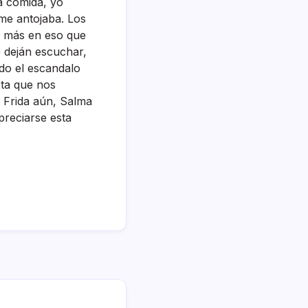
la comida, yo
 me antojaba. Los
i más en eso que
se deján escuchar,
do el escandalo
sta que nos
 Frida aún, Salma
preciarse esta