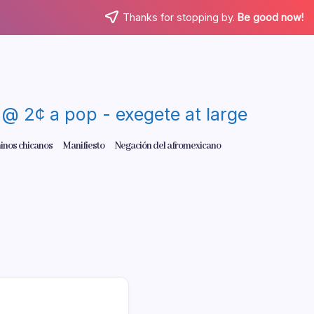
Thanks for stopping by.
Be good now!
re @ 2¢ a pop - exegete at large
inos chicanos
Manifiesto
Negación del afromexicano