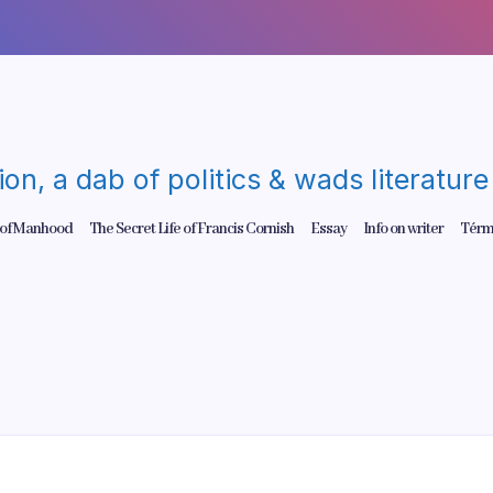
gion, a dab of politics & wads literatu
 of Manhood
The Secret Life of Francis Cornish
Essay
Info on writer
Térm