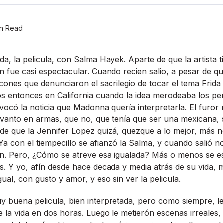
n Read
rida, la pelicula, con Salma Hayek. Aparte de que la artista
n fue casi espectacular. Cuando recien salio, a pesar de q
ticones que denunciaron el sacrilegio de tocar el tema Frid
s entonces en California cuando la idea merodeaba los per
ocó la noticia que Madonna querí­a interpretarla. El furor 
anto en armas, que no, que tení­a que ser una mexicana, s
a de que la Jennifer Lopez quizá, quezque a lo mejor, más
. Ya con el tiempecillo se afianzó la Salma, y cuando salió 
ión. Pero, ¿Cómo se atreve esa igualada? Más o menos se 
s. Y yo, afí­n desde hace decada y media atrás de su vida, 
igual, con gusto y amor, y eso sin ver la pelicula.
Muy buena pelicula, bien interpretada, pero como siempre, l
e la vida en dos horas. Luego le metierón escenas irreales, 