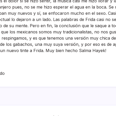
 el dolor sí­ se hizo sentir, la música casi me hizo llorar y 
anjero pues, no se me hizo esperar el agua en la boca. Se
aban muy nuevos y sí­, se enfocaron mucho en el sexo. Cas
lectual lo dejaron a un lado. Las palabras de Frida casi no 
de su mente. Pero en fin, la conclusión que le saque a to
 que los mexicanos somos muy tradicionalistas, no nos gu
, respingamos, y es que tenemos una versión muy chica de
a de los gabachos, una muy suya versión, y por eso es de a
e un nuevo tinte a Frida. Muy bien hecho Salma Hayek!
ado