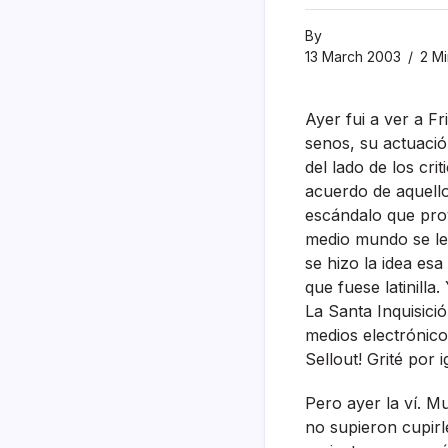
By
13 March 2003
2 Mi
Ayer fui a ver a F
senos, su actuació
del lado de los cri
acuerdo de aquello
escándalo que prov
medio mundo se lev
se hizo la idea es
que fuese latinilla
La Santa Inquisic
medios electrónico
Sellout! Grité por 
Pero ayer la ví­. 
no supieron cupirl